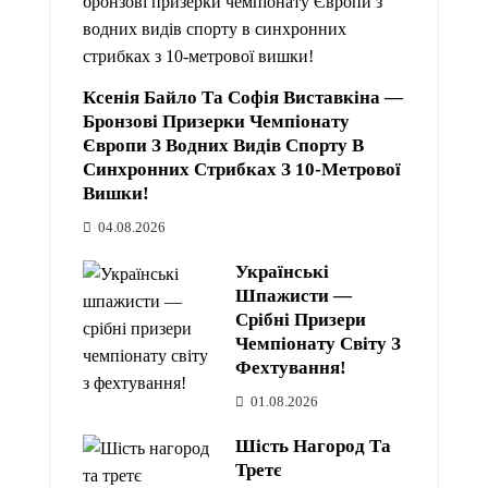
Ксенія Байло Та Софія Виставкіна —
Бронзові Призерки Чемпіонату
Європи З Водних Видів Спорту В
Синхронних Стрибках З 10-Метрової
Вишки!
04.08.2026
Українські
Шпажисти —
Срібні Призери
Чемпіонату Світу З
Фехтування!
01.08.2026
Шість Нагород Та
Третє