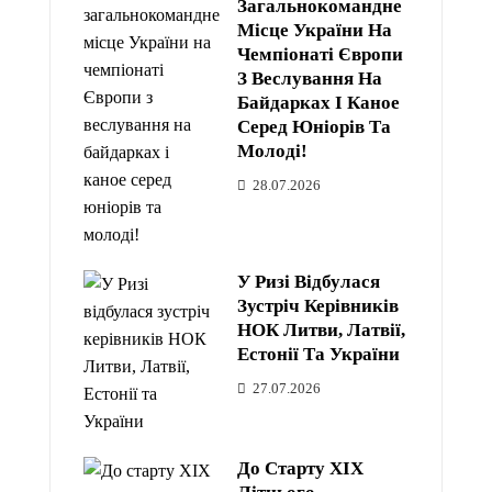
Загальнокомандне
Місце України На
Чемпіонаті Європи
З Веслування На
Байдарках І Каное
Серед Юніорів Та
Молоді!
28.07.2026
У Ризі Відбулася
Зустріч Керівників
НОК Литви, Латвії,
Естонії Та України
27.07.2026
До Старту XIX