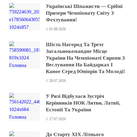
Українські Шпажисти — Срібні
Призери Чемпіонату Світу З
Фехтування!
01.08.2026
Шість Нагород Та Третє
Загальнокомандне Місце
України На Чемпіонаті Європи З
Веслування На Байдарках І
Каное Серед Юніорів Та Молоді!
28.07.2026
У Ризі Відбулася Зустріч
Керівників НОК Литви, Латвії,
Естонії Та України
27.07.2026
До Старту XIX Літнього