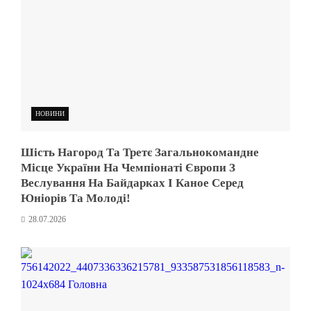
НОВИНИ
Шість Нагород Та Третє Загальнокомандне
Місце України На Чемпіонаті Європи З
Веслування На Байдарках І Каное Серед
Юніорів Та Молоді!
28.07.2026