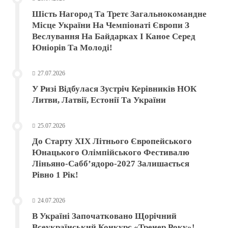
Шість Нагород Та Третє Загальнокомандне
Місце України На Чемпіонаті Європи З
Веслування На Байдарках І Каное Серед
Юніорів Та Молоді!
27.07.2026
У Ризі Відбулася Зустріч Керівників НОК
Литви, Латвії, Естонії Та України
25.07.2026
До Старту XIX Літнього Європейського
Юнацького Олімпійського Фестивалю
Ліньяно-Сабб’ядоро-2027 Залишається
Рівно 1 Рік!
24.07.2026
В Україні Започатковано Щорічний
Всеукраїнський Конкурс «Тренер Року»!