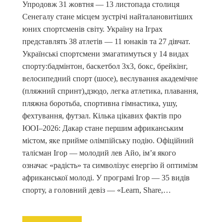
Упродовж 31 жовтня — 13 листопада столиця
Сенегалу стане місцем зустрічі найталановитіших
юних спортсменів світу. Україну на Іграх
представлять 38 атлетів — 11 юнаків та 27 дівчат.
Українські спортсмени змагатимуться у 14 видах
спорту:бадмінтон, баскетбол 3х3, бокс, брейкінг,
велосипедний спорт (шосе), веслування академічне
(пляжний спринт),дзюдо, легка атлетика, плавання,
пляжна боротьба, спортивна гімнастика, ушу,
фехтування, футзал. Кілька цікавих фактів про
ЮОІ–2026: Дакар стане першим африканським
містом, яке прийме олімпійську подію. Офіційний
талісман Ігор — молодий лев Айо, ім’я якого
означає «радість» та символізує енергію й оптимізм
африканської молоді. У програмі Ігор — 35 видів
спорту, а головний девіз — «Learn, Share,…