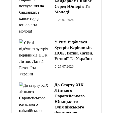
Байдарках І Каное
Серед Юніорів Та
Молоді!
28.07.2026
У Ризі Відбулася
Зустріч Керівників
НОК Литви, Латвії,
Естонії Та України
27.07.2026
До Старту XIX
Літнього
Європейського
Юнацького
Олімпійського
Фестивалю