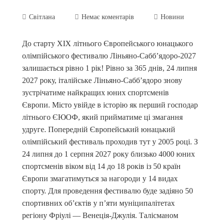
Світлана
Немає коментарів
Новини
До старту XIX літнього Європейського юнацького
олімпійського фестивалю Ліньяно-Сабб’ядоро-2027
залишається рівно 1 рік! Рівно за 365 днів, 24 липня
2027 року, італійське Ліньяно-Сабб’ядоро знову
зустрічатиме найкращих юних спортсменів
Європи. Місто увійде в історію як перший господар
літнього ЄЮОФ, який прийматиме ці змагання
удруге. Попередній Європейський юнацький
олімпійський фестиваль проходив тут у 2005 році. З
24 липня до 1 серпня 2027 року близько 4000 юних
спортсменів віком від 14 до 18 років із 50 країн
Європи змагатимуться за нагороди у 14 видах
спорту. Для проведення фестивалю буде задіяно 50
спортивних об’єктів у п’яти муніципалітетах
регіону Фріулі — Венеція-Джулія. Талісманом