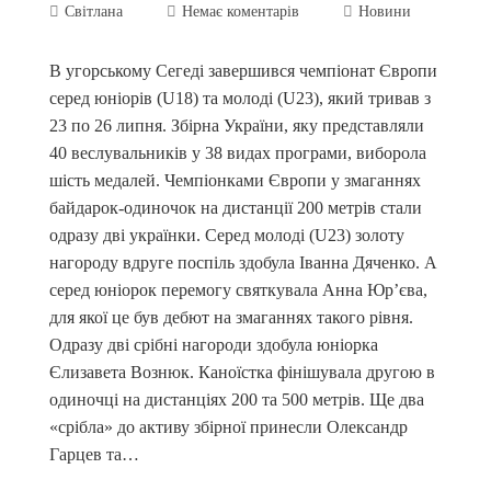
Світлана
Немає коментарів
Новини
В угорському Сегеді завершився чемпіонат Європи
серед юніорів (U18) та молоді (U23), який тривав з
23 по 26 липня. Збірна України, яку представляли
40 веслувальників у 38 видах програми, виборола
шість медалей. Чемпіонками Європи у змаганнях
байдарок-одиночок на дистанції 200 метрів стали
одразу дві українки. Серед молоді (U23) золоту
нагороду вдруге поспіль здобула Іванна Дяченко. А
серед юніорок перемогу святкувала Анна Юр’єва,
для якої це був дебют на змаганнях такого рівня.
Одразу дві срібні нагороди здобула юніорка
Єлизавета Вознюк. Каноїстка фінішувала другою в
одиночці на дистанціях 200 та 500 метрів. Ще два
«срібла» до активу збірної принесли Олександр
Гарцев та…