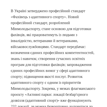
В Україні затверджено професійний стандарт
«Фахівець з адаптивного спорту». Новий
професійний стандарт, розроблений
Мінмолодьспорту, стане основою для підготовки
фахівців, які працюватимуть із людьми з
інвалідністю, ветеранами й ветеранками,
військовослужбовцями. Стандарт передбачає:
визначення єдиних професійних компетентностей,
знань і навичок; створення сучасних освітніх
програм для підготовки фахівців; запровадження
єдиних професійних вимог у сфері адаптивного
спорту; підвищення якості послуг. Розвиток
адаптивного спорту є одним із пріоритетів
Мінмолодьспорту. Зокрема, у межах флагманського
проєкту «Активні парки: локації безбар'єрного
дозвілля (адаптивний спорт)» вже функціонують
232 локації, де можна безкоштовно долучитися до