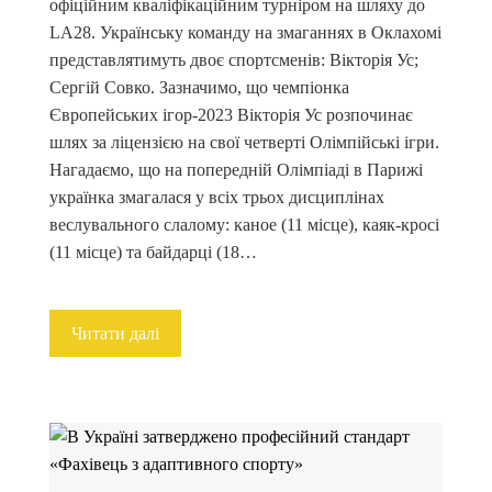
офіційним кваліфікаційним турніром на шляху до
LA28. Українську команду на змаганнях в Оклахомі
представлятимуть двоє спортсменів: Вікторія Ус;
Сергій Совко. Зазначимо, що чемпіонка
Європейських ігор-2023 Вікторія Ус розпочинає
шлях за ліцензією на свої четверті Олімпійські ігри.
Нагадаємо, що на попередній Олімпіаді в Парижі
українка змагалася у всіх трьох дисциплінах
веслувального слалому: каное (11 місце), каяк-кросі
(11 місце) та байдарці (18…
Читати далі