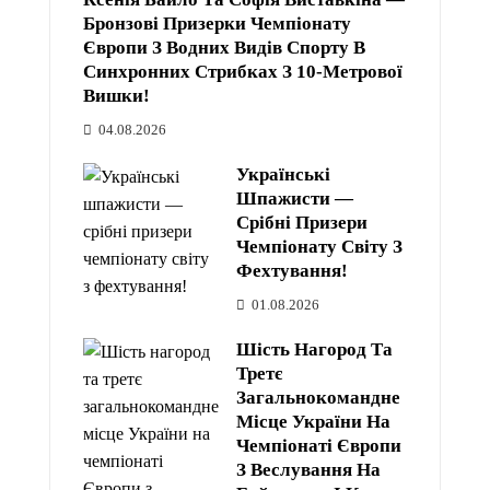
Бронзові Призерки Чемпіонату
Європи З Водних Видів Спорту В
Синхронних Стрибках З 10-Метрової
Вишки!
04.08.2026
Українські
Шпажисти —
Срібні Призери
Чемпіонату Світу З
Фехтування!
01.08.2026
Шість Нагород Та
Третє
Загальнокомандне
Місце України На
Чемпіонаті Європи
З Веслування На