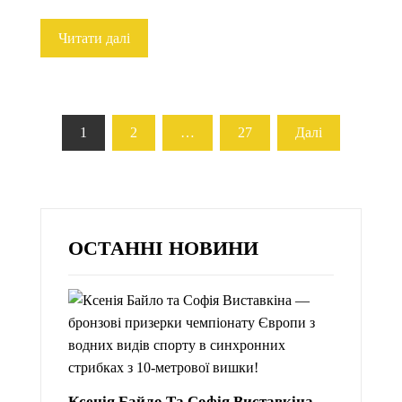
Читати далі
Пагінація
1
2
…
27
Далі
записів
ОСТАННІ НОВИНИ
Ксенія Байло Та Софія Виставкіна —