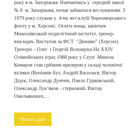
року в м. Запоріжжя. Навчаючись у середній школі
№ 8 м. Запоріжжя, почав займатися веслуванням. З
1979 року служив у 4-му яхт-клубі Чорноморського
флоту у м. Херсоні. Освіта вища, закінчив
Миколаївський педагогічний інститут, тренер-
викладач. Виступав за ФСТ "Динамо" (Херсон).
Тренери – Олег і Георгій Волощуки.На ХХІV
Олімпійських іграх 1988 року у Сеулі Микола
Комаров став срібним призером у складі чоловічої
вісімки (Веніамін Бут, Андрій Васильєв, Віктор
Дідук, Олександр Думчев, Павло Гурковський,
Олександр Лук’янов - стерновий, Віктор
Омельянович,…
Читати далі