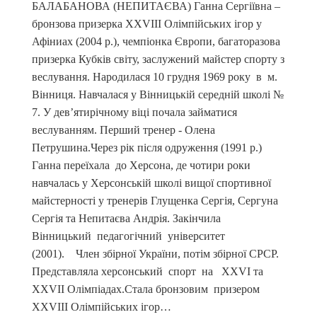
БАЛАБАНОВА (НЕПИТАЄВА) Ганна Сергіївна –
бронзова призерка XXVIII Олімпійських ігор у
Афіниах (2004 р.), чемпіонка Європи, багаторазова
призерка Кубків світу, заслужений майстер спорту з
веслування. Народилася 10 грудня 1969 року в м.
Вінниця. Навчалася у Вінницькій середній школі №
7. У дев’ятирічному віці почала займатися
веслуванням. Перший тренер - Олена
Петрушина.Через рік після одруження (1991 р.)
Ганна переїхала до Херсона, де чотири роки
навчалась у Херсонській школі вищої спортивної
майстерності у тренерів Глущенка Сергія, Сергуна
Сергія та Непитаєва Андрія. Закінчила
Вінницький педагогічний університет
(2001). Член збірної України, потім збірної СРСР.
Представляла херсонський спорт на ХХVI та
ХХVII Олімпіадах.Стала бронзовим призером
XXVIII Олімпійських ігор…