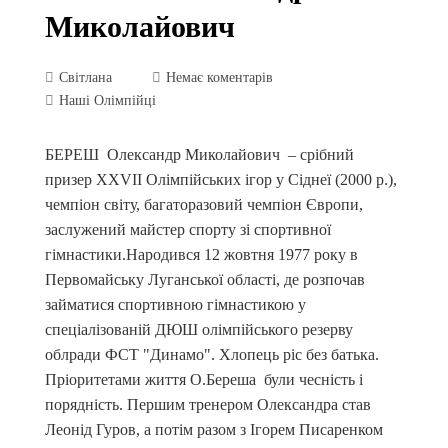
Миколайович
Світлана
Немає коментарів
Наші Олімпійці
БЕРЕШ Олександр Миколайович – срібний
призер XХVIІ Олімпійських ігор у Сіднеї (2000 р.),
чемпіон світу, багаторазовий чемпіон Європи,
заслужений майстер спорту зі спортивної
гімнастики.Народився 12 жовтня 1977 року в
Первомайську Луганської області, де розпочав
займатися спортивною гімнастикою у
спеціалізованій ДЮШ олімпійського резерву
облради ФСТ "Динамо". Хлопець ріс без батька.
Пріоритетами життя О.Береша були чесність і
порядність. Першим тренером Олександра став
Леонід Гуров, а потім разом з Ігорем Писаренком