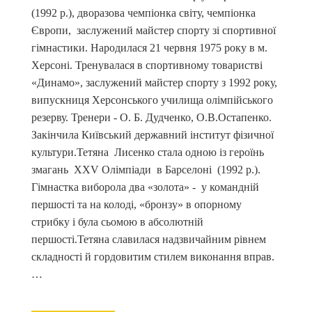
(1992 р.), дворазова чемпіонка світу, чемпіонка
Європи, заслужений майстер спорту зі спортивної
гімнастики. Народилася 21 червня 1975 року в м.
Херсоні. Тренувалася в спортивному товаристві
«Динамо», заслужений майстер спорту з 1992 року,
випускниця Херсонського училища олімпійського
резерву. Тренери - О. Б. Дудченко, О.В.Остапенко.
Закінчила Київський державний інститут фізичної
культури.Тетяна Лисенко стала одною із героїнь
змагань XXV Олімпіади в Барселоні (1992 р.).
Гімнастка виборола два «золота» - у командній
першості та на колоді, «бронзу» в опорному
стрибку і була сьомою в абсолютній
першості.Тетяна славилася надзвичайним рівнем
складності й гордовитим стилем виконання вправ.
…