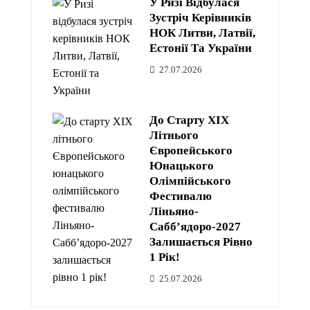
У Ризі Відбулася
Зустріч Керівників
НОК Литви, Латвії,
Естонії Та України
27.07.2026
До Старту XIX
Літнього
Європейського
Юнацького
Олімпійського
Фестивалю
Ліньяно-
Сабб’ядоро-2027
Залишається Рівно
1 Рік!
25.07.2026