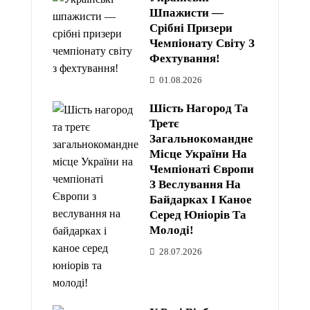
Шпажисти —
Срібні Призери
Чемпіонату Світу З
Фехтування!
01.08.2026
Шість Нагород Та
Третє
Загальнокомандне
Місце України На
Чемпіонаті Європи
З Веслування На
Байдарках І Каное
Серед Юніорів Та
Молоді!
28.07.2026