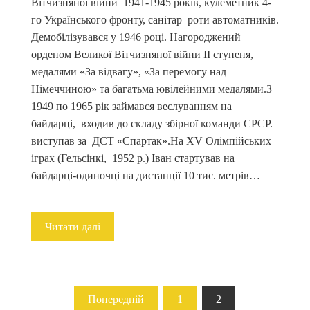
Вітчизняної війни 1941-1945 років, кулеметник 4-
го Українського фронту, санітар роти автоматників.
Демобілізувався у 1946 році. Нагороджений
орденом Великої Вітчизняної війни ІІ ступеня,
медалями «За відвагу», «За перемогу над
Німеччиною» та багатьма ювілейними медалями.З
1949 по 1965 рік займався веслуванням на
байдарці, входив до складу збірної команди СРСР.
виступав за ДСТ «Спартак».На ХV Олімпійських
іграх (Гельсінкі, 1952 р.) Іван стартував на
байдарці-одиночці на дистанції 10 тис. метрів…
Читати далі
Пагінація
Попередній
1
2