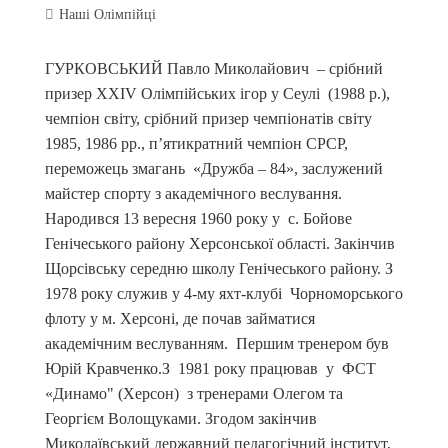
Наші Олімпійці
ГУРКОВСЬКИЙ Павло Миколайович – срібний
призер ХХІV Олімпійських ігор у Сеулі (1988 р.),
чемпіон світу, срібний призер чемпіонатів світу
1985, 1986 рр., п’ятикратний чемпіон СРСР,
переможець змагань «Дружба – 84», заслужений
майстер спорту з академічного веслування.
Народився 13 вересня 1960 року у с. Бойове
Генічеського району Херсонської області. Закінчив
Щорсівську середню школу Генічеського району. З
1978 року служив у 4-му яхт-клубі Чорноморського
флоту у м. Херсоні, де почав займатися
академічним веслуванням. Першим тренером був
Юрій Кравченко.З 1981 року працював у ФСТ
«Динамо" (Херсон) з тренерами Олегом та
Георгієм Волощуками. Згодом закінчив
Миколаївський державний педагогічний інститут,