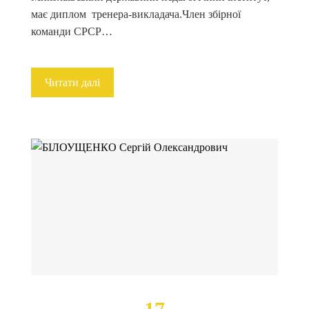
має диплом тренера-викладача.Член збірної
команди СРСР…
Читати далі