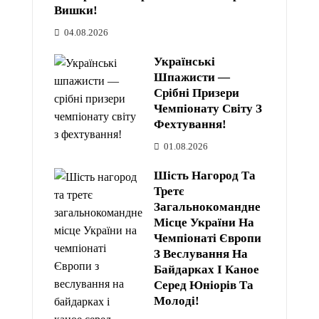
Вишки!
04.08.2026
Українські
Шпажисти —
Срібні Призери
Чемпіонату Світу З
Фехтування!
01.08.2026
Шість Нагород Та
Третє
Загальнокомандне
Місце України На
Чемпіонаті Європи
З Веслування На
Байдарках І Каное
Серед Юніорів Та
Молоді!