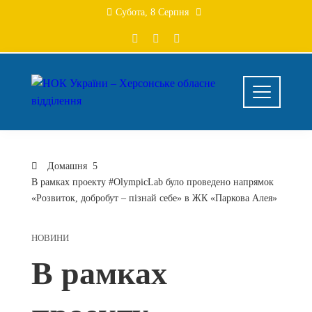
Перейти
Субота, 8 Серпня
до
вмісту
Домашня
В рамках проекту #OlympicLab було проведено напрямок
«Розвиток, добробут – пізнай себе» в ЖК «Паркова Алея»
НОВИНИ
В рамках