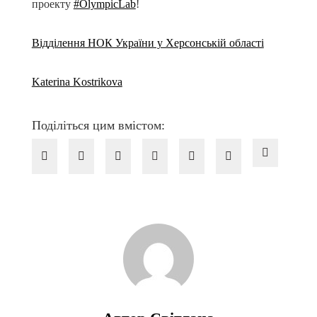
проекту
#OlympicLab
!
Відділення НОК України у Херсонській області
Katerina Kostrikova
Поділіться цим вмістом: