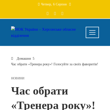
Перейти
Четвер, 6 Серпня
до
вмісту
Домашня
Час обрати «Тренера року»! Голосуйте за своїх фаворитів!
НОВИНИ
Час обрати
«Тренера року»!