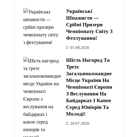
Українські
Шпажисти —
Срібні Призери
Чемпіонату Світу З
Фехтування!
01.08.2026
Шість Нагород Та
Третє
Загальнокомандне
Місце України На
Чемпіонаті Європи
З Веслування На
Байдарках І Каное
Серед Юніорів Та
Молоді!
28.07.2026