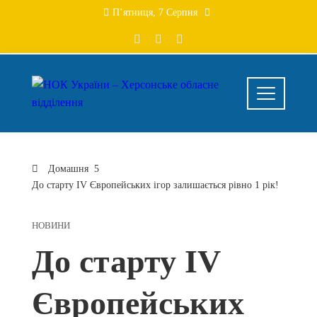
Перейти
П’ятниця, 7 Серпня
до
вмісту
Домашня
До старту IV Європейських ігор залишається рівно 1 рік!
НОВИНИ
До старту IV
Європейських