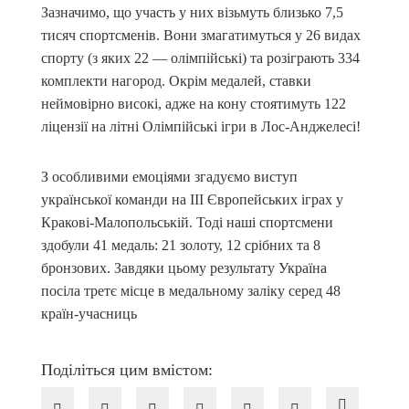
Зазначимо, що участь у них візьмуть близько 7,5
тисяч спортсменів. Вони змагатимуться у 26 видах
спорту (з яких 22 — олімпійські) та розіграють 334
комплекти нагород. Окрім медалей, ставки
неймовірно високі, адже на кону стоятимуть 122
ліцензії на літні Олімпійські ігри в Лос-Анджелесі!
З особливими емоціями згадуємо виступ
української команди на ІІІ Європейських іграх у
Кракові-Малопольській. Тоді наші спортсмени
здобули 41 медаль: 21 золоту, 12 срібних та 8
бронзових. Завдяки цьому результату Україна
посіла третє місце в медальному заліку серед 48
країн-учасниць
Поділіться цим вмістом: