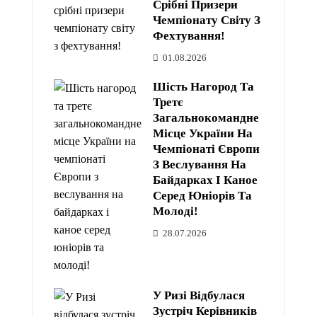
Срібні Призери
Чемпіонату Світу З
Фехтування!
01.08.2026
Шість Нагород Та
Третє
Загальнокомандне
Місце України На
Чемпіонаті Європи
З Веслування На
Байдарках І Каное
Серед Юніорів Та
Молоді!
28.07.2026
У Ризі Відбулася
Зустріч Керівників