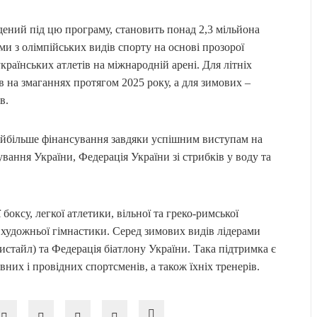
дений під цю програму, становить понад 2,3 мільйона
ми з олімпійських видів спорту на основі прозорої
країнських атлетів на міжнародній арені. Для літніх
в на змаганнях протягом 2025 року, а для зимових –
в.
айбільше фінансування завдяки успішним виступам на
вання України, Федерація України зі стрибків у воду та
оксу, легкої атлетики, вільної та греко-римської
а художньої гімнастики. Серед зимових видів лідерами
стайл) та Федерація біатлону України. Така підтримка є
их і провідних спортсменів, а також їхніх тренерів.