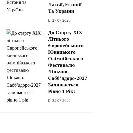
Латвії, Естонії
Та України
27.07.2026
До Старту XIX
Літнього
Європейського
Юнацького
Олімпійського
Фестивалю
Ліньяно-
Сабб’ядоро-2027
Залишається
Рівно 1 Рік!
25.07.2026