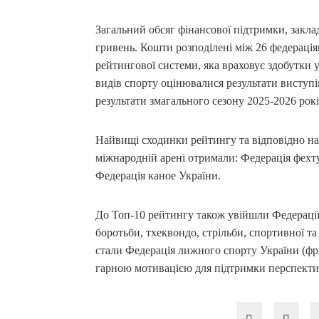
Загальний обсяг фінансової підтримки, закла
гривень. Кошти розподілені між 26 федерація
рейтингової системи, яка враховує здобутки у
видів спорту оцінювалися результати виступі
результати змагального сезону 2025-2026 рокі
Найвищі сходинки рейтингу та відповідно н
міжнародній арені отримали: Федерація фехту
Федерація каное України.
До Топ-10 рейтингу також увійшли Федерації б
боротьби, тхеквондо, стрільби, спортивної т
стали Федерація лижного спорту України (фри
гарною мотивацією для підтримки перспективн