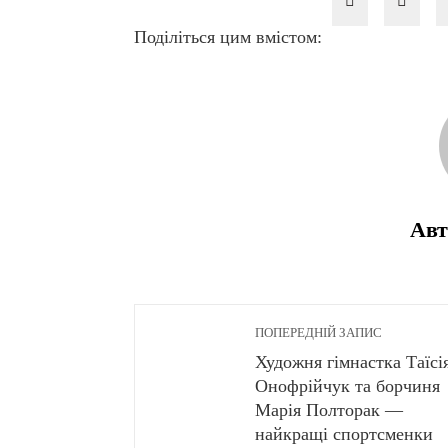
Поділіться цим вмістом:
Авт
ПОПЕРЕДНІЙ ЗАПИС
Художня гімнастка Таїсі
Онофрійчук та борчиня
Марія Полторак —
найкращі спортсменки