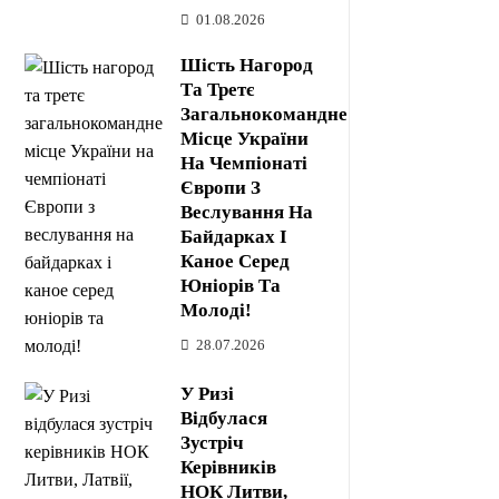
01.08.2026
Шість Нагород
Та Третє
Загальнокомандне
Місце України
На Чемпіонаті
Європи З
Веслування На
Байдарках І
Каное Серед
Юніорів Та
Молоді!
28.07.2026
У Ризі
Відбулася
Зустріч
Керівників
НОК Литви,