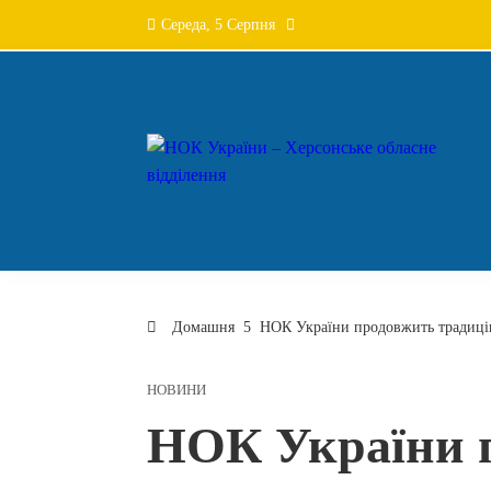
Перейти
Середа, 5 Серпня
до
вмісту
Домашня
НОК України продовжить традицію
НОВИНИ
НОК України 