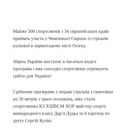
Майже 500 спортсменів з 34 європейських країн
приймть участь у Чемпіонаті Європи із стрільби
кульової в хорватському місті Осієку.
Збірна України виступає в багатьох видпх
програми і вже сьогодні спортсмени отримують
срібло для України!
Срібними призерами у вправі стрільба з гвинтівки
на 50 метрів з трьох положень, мікс стали
спортсменка КЗ ХШВСМ ХОР майстер спорту
міжнародного класу Дарʼя Дудка та її партнер по
дуету Сергій Куліш.