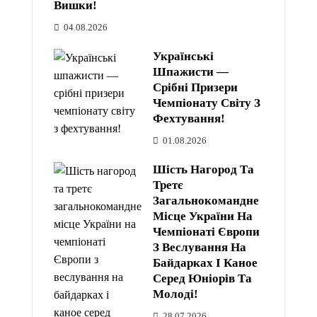
Вишки!
04.08.2026
Українські
Шпажисти —
Срібні Призери
Чемпіонату Світу З
Фехтування!
01.08.2026
Шість Нагород Та
Третє
Загальнокомандне
Місце України На
Чемпіонаті Європи
З Веслування На
Байдарках І Каное
Серед Юніорів Та
Молоді!
28.07.2026