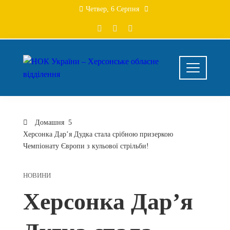
Перейти
Четвер, 6 Серпня
до
вмісту
Домашня
Херсонка Дар’я Дудка стала срібною призеркою
Чемпіонату Європи з кульової стрільби!
НОВИНИ
Херсонка Дар’я