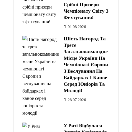
Срібні Призери
Чемпіонату Світу З
Фехтування!
01.08.2026
Шість Нагород Та
Третє
Загальнокомандне
Місце України На
Чемпіонаті Європи
З Веслування На
Байдарках І Каное
Серед Юніорів Та
Молоді!
28.07.2026
У Ризі Відбулася