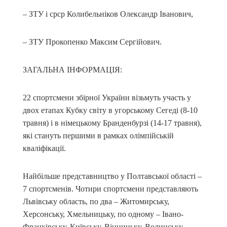
– ЗТУ і срср Колибельніков Олександр Іванович,
– ЗТУ Прокопенко Максим Сергійович.
ЗАГАЛЬНА ІНФОРМАЦІЯ:
22 спортсмени збірної України візьмуть участь у
двох етапах Кубку світу в угорському Сегеді (8-10
травня) і в німецькому Бранденбурзі (14-17 травня),
які стануть першими в рамках олімпійській
кваліфікації.
Найбільше представництво у Полтавської області –
7 спортсменів. Чотири спортсмени представляють
Львівську область, по два – Житомирську,
Херсонську, Хмельницьку, по одному – Івано-
Франківську, Київську, Вінницьку, Волинську,