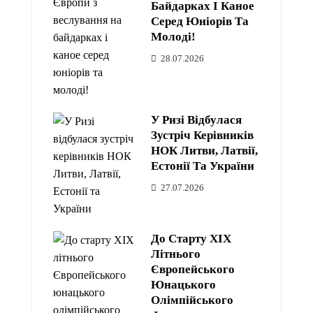
Байдарках І Каное
Серед Юніорів Та
Молоді!
28.07.2026
У Ризі Відбулася
Зустріч Керівників
НОК Литви, Латвії,
Естонії Та України
27.07.2026
До Старту XIX
Літнього
Європейського
Юнацького
Олімпійського