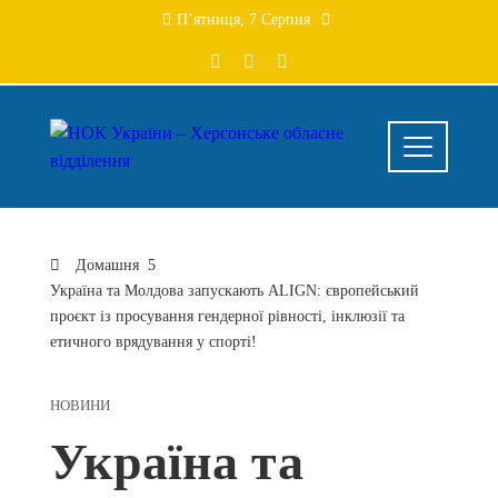
Перейти
П’ятниця, 7 Серпня
до
вмісту
Домашня
Україна та Молдова запускають ALIGN: європейський
проєкт із просування гендерної рівності, інклюзії та
етичного врядування у спорті!
НОВИНИ
Україна та