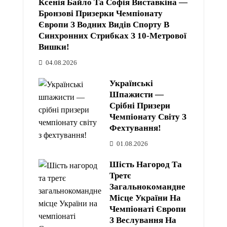
Ксенія Байло Та Софія Виставкіна —
Бронзові Призерки Чемпіонату
Європи З Водних Видів Спорту В
Синхронних Стрибках З 10-Метрової
Вишки!
04.08.2026
Українські
Шпажисти —
Срібні Призери
Чемпіонату Світу З
Фехтування!
01.08.2026
Шість Нагород Та
Третє
Загальнокомандне
Місце України На
Чемпіонаті Європи
З Веслування На