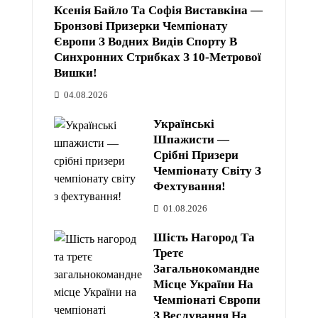
Ксенія Байло Та Софія Виставкіна —
Бронзові Призерки Чемпіонату
Європи З Водних Видів Спорту В
Синхронних Стрибках З 10-Метрової
Вишки!
04.08.2026
Українські
Шпажисти —
Срібні Призери
Чемпіонату Світу З
Фехтування!
01.08.2026
Шість Нагород Та
Третє
Загальнокомандне
Місце України На
Чемпіонаті Європи
З Веслування На