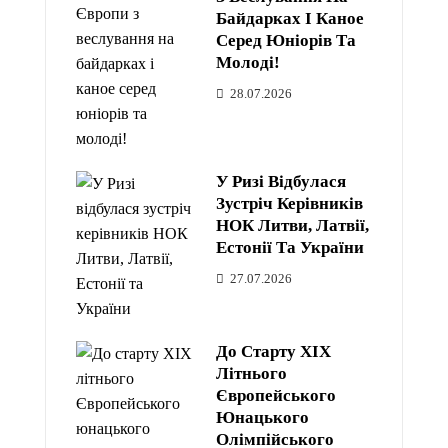
Байдарках І Каное
Серед Юніорів Та
Молоді!
28.07.2026
У Ризі Відбулася
Зустріч Керівників
НОК Литви, Латвії,
Естонії Та України
27.07.2026
До Старту XIX
Літнього
Європейського
Юнацького
Олімпійського