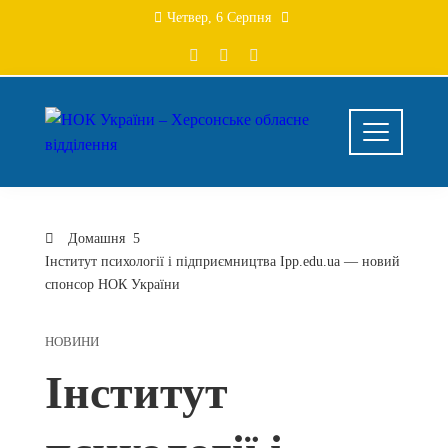
Перейти
Четвер, 6 Серпня
до
вмісту
Домашня
Інститут психології і підприємництва Ipp.edu.ua — новий
спонсор НОК України
НОВИНИ
Інститут