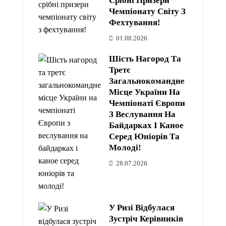
Срібні Призери
Чемпіонату Світу З
Фехтування!
01.08.2026
Шість Нагород Та
Третє
Загальнокомандне
Місце України На
Чемпіонаті Європи
З Веслування На
Байдарках І Каное
Серед Юніорів Та
Молоді!
28.07.2026
У Ризі Відбулася
Зустріч Керівників