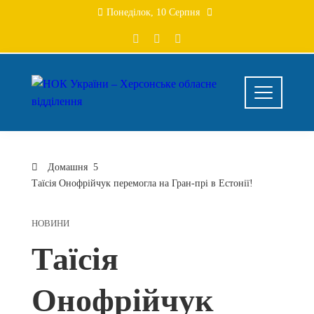
Перейти
Понеділок, 10 Серпня
до
вмісту
Домашня
Таїсія Онофрійчук перемогла на Гран-прі в Естонії!
НОВИНИ
Таїсія
Онофрійчук