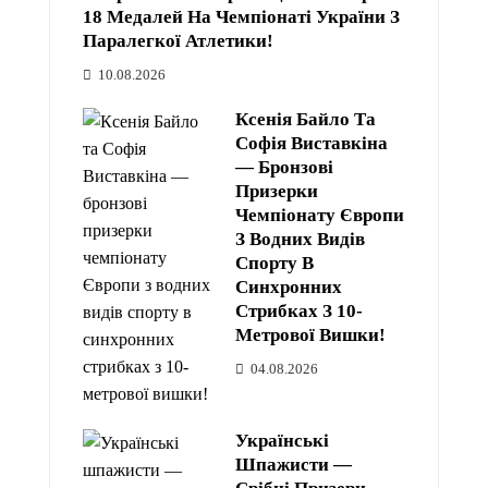
18 Медалей На Чемпіонаті України З
Паралегкої Атлетики!
10.08.2026
Ксенія Байло Та
Софія Виставкіна
— Бронзові
Призерки
Чемпіонату Європи
З Водних Видів
Спорту В
Синхронних
Стрибках З 10-
Метрової Вишки!
04.08.2026
Українські
Шпажисти —