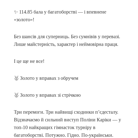
✨ 114.85 бала у багатоборстві — і впевнене
«золото»!
Без шансів для суперниць. Без сумнівів у перевазі.
Лише майстерність, характер і неймовірна праця.
І це ще не все!
🥇 Золото у вправах з обручем
🥇 Золото у вправах зі стрічкою
Три перемоги. Три найвищі сходинки п’єдесталу.
Відзначаємо й сильний виступ Поліни Каріки — у
топ-10 найкращих гімнасток турніру в
багатоборстві. Потужно. Гідно. По-українськи.