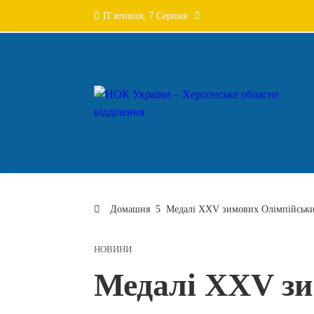
Перейти
П’ятниця, 7 Серпня
до
вмісту
Домашня
Медалі XXV зимових Олімпійських
НОВИНИ
Медалі XXV з