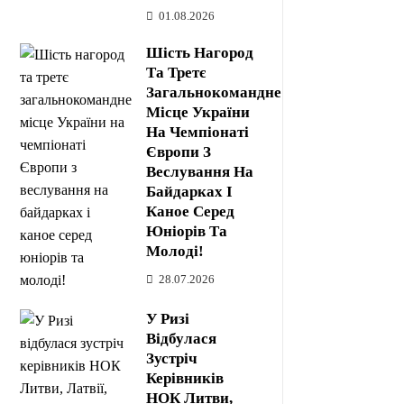
01.08.2026
Шість Нагород
Та Третє
Загальнокомандне
Місце України
На Чемпіонаті
Європи З
Веслування На
Байдарках І
Каное Серед
Юніорів Та
Молоді!
28.07.2026
У Ризі
Відбулася
Зустріч
Керівників
НОК Литви,