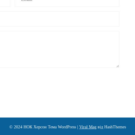
© 2024 НОК Херсон
Тема WordPress
|
Viral Mag
від HashThemes