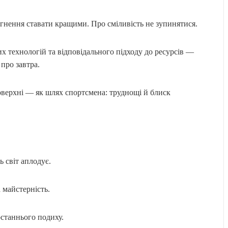
агнення ставати кращими. Про сміливість не зупинятися.
х технологій та відповідального підходу до ресурсів —
 про завтра.
оверхні — як шлях спортсмена: труднощі й блиск
ь світ аплодує.
а майстерність.
останнього подиху.