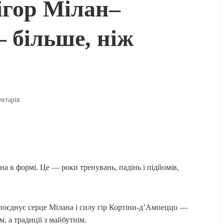
ігор Мілан–
 більше, ніж
ентарів
на в формі. Це — роки тренувань, падінь і підйомів,
поєднує серце Мілана️ і силу гір Кортіни-д’Ампеццо —
м, а традиції з майбутнім.