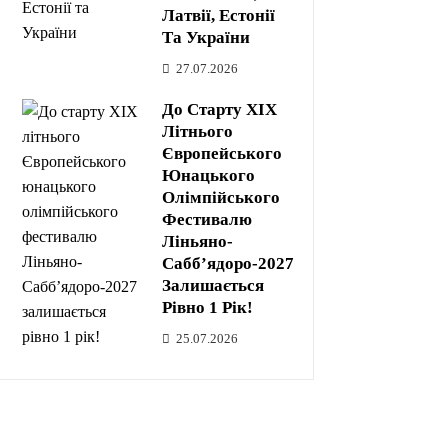
Латвії, Естонії
Та України
27.07.2026
До Старту XIX
Літнього
Європейського
Юнацького
Олімпійського
Фестивалю
Ліньяно-
Сабб’ядоро-2027
Залишається
Рівно 1 Рік!
25.07.2026