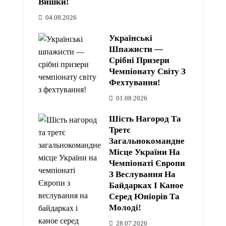
Вишки!
04.08.2026
Українські
Шпажисти —
Срібні Призери
Чемпіонату Світу З
Фехтування!
01.08.2026
Шість Нагород Та
Третє
Загальнокомандне
Місце України На
Чемпіонаті Європи
З Веслування На
Байдарках І Каное
Серед Юніорів Та
Молоді!
28.07.2026