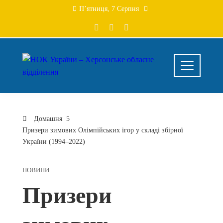
Перейти
П’ятниця, 7 Серпня
до
вмісту
Домашня
Призери зимових Олімпійських ігор у складі збірної
України (1994–2022)
НОВИНИ
Призери