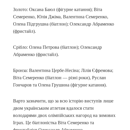
Золото: Оксана Баюл (фігурне катання); Віта
Семеренко, Юлія Джіма, Валентина Семеренко,
Олена Підгрушна (біатлон); Олександр Абраменко
(фристайл).
Срібло: Олена Петрова (біатлон); Олександр
Абраменко (фристайл).
Бронза: Валентина Цербе-Несіна; Лілія Єфремова;
Віта Семеренко (біатлон — різні роки), Руслан
Гончаров та Олена Грушина (фігурне катання).
Варто зазначити, що за всю історію виступів лише
двом українським атлетам вдалося стати
володарями двох олімпійських нагород на зимових
Іграх. Це біатлоністка Віта Семеренко та
фристайліст Олександр Абраменко.