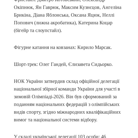
Окіпнюк, Ян Гаврюк, Максим Кузнєцов, Ангеліна
Брикіна, Діана Яблонська, Оксана Яцюк, Неллі
Попович (лижна акробатика), Катерина Коцар
(бігейр та слоупстайл).
Фігурне катання на ковзанах: Кирило Марсак.
Шорт-трек: Олег Гандей, Єлизавета Сидьорко.
НОК України затвердив склад офіційної делегації
національної збірної команди України для участі в
зимовій Олімпіаді-2026. Він був сформований за
поданням національних федерацій з олімпійських
видів спорту, згідно міжнародних кваліфікаційних
вимог та національної системи відбору.
У складі української делегації 103 особи: 46