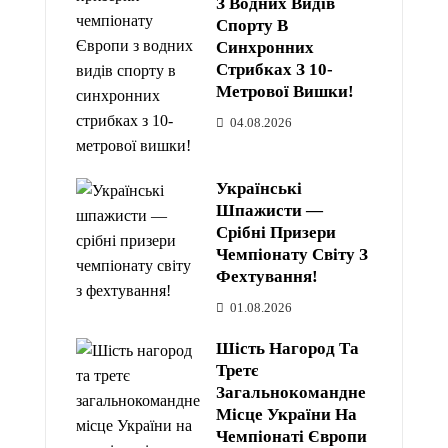
З Водних Видів
Спорту В
Синхронних
Стрибках З 10-
Метрової Вишки!
04.08.2026
Українські
Шпажисти —
Срібні Призери
Чемпіонату Світу З
Фехтування!
01.08.2026
Шість Нагород Та
Третє
Загальнокомандне
Місце України На
Чемпіонаті Європи