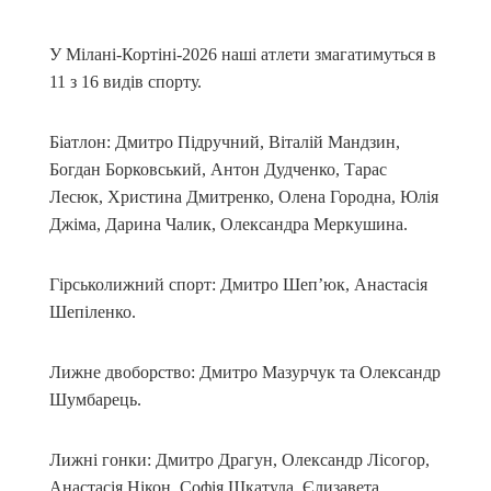
У Мілані-Кортіні-2026 наші атлети змагатимуться в
11 з 16 видів спорту.
Біатлон: Дмитро Підручний, Віталій Мандзин,
Богдан Борковський, Антон Дудченко, Тарас
Лесюк, Христина Дмитренко, Олена Городна, Юлія
Джіма, Дарина Чалик, Олександра Меркушина.
Гірськолижний спорт: Дмитро Шеп’юк, Анастасія
Шепіленко.
Лижне двоборство: Дмитро Мазурчук та Олександр
Шумбарець.
Лижні гонки: Дмитро Драгун, Олександр Лісогор,
Анастасія Нікон, Софія Шкатула, Єлизавета