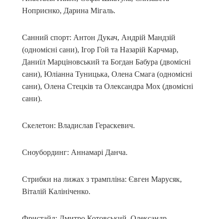
Ноприєнко, Дарина Мігаль.
Санний спорт: Антон Дукач, Андрій Мандзій
(одномісні сани), Ігор Гой та Назарій Карчмар,
Даниїл Марціновський та Богдан Бабура (двомісні
сани), Юліанна Туницька, Олена Смага (одномісні
сани), Олена Стецків та Олександра Мох (двомісні
сани).
Скелетон: Владислав Гераскевич.
Сноубординг: Аннамарі Данча.
Стрибки на лижах з трампліна: Євген Марусяк,
Віталій Калініченко.
Фристайл: Дмитро Котовський, Олександр