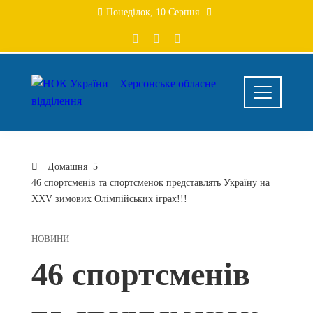
Перейти
Понеділок, 10 Серпня
до
вмісту
Домашня
46 спортсменів та спортсменок представлять Україну на
XXV зимових Олімпійських іграх!!!
НОВИНИ
46 спортсменів