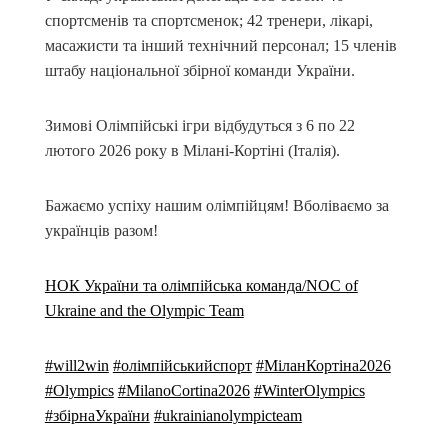
спортсменів та спортсменок; 42 тренери, лікарі,
масажисти та інший технічний персонал; 15 членів
штабу національної збірної команди України.
Зимові Олімпійські ігри відбудуться з 6 по 22
лютого 2026 року в Мілані-Кортіні (Італія).
Бажаємо успіху нашим олімпійцям! Вболіваємо за
українців разом!
НОК України та олімпійська команда/NOC of
Ukraine and the Olympic Team
#will2win
#олімпійськийспорт
#МіланКортіна2026
#Olympics
#MilanoCortina2026
#WinterOlympics
#збірнаУкраїни
#ukrainianolympicteam