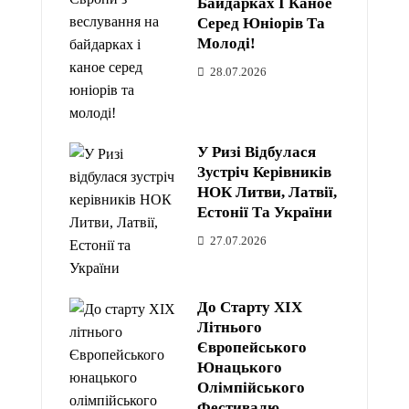
Байдарках І Каное
Серед Юніорів Та
Молоді!
28.07.2026
У Ризі Відбулася
Зустріч Керівників
НОК Литви, Латвії,
Естонії Та України
27.07.2026
До Старту XIX
Літнього
Європейського
Юнацького
Олімпійського
Фестивалю