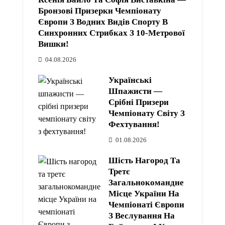
Бронзові Призерки Чемпіонату
Європи З Водних Видів Спорту В
Синхронних Стрибках З 10-Метрової
Вишки!
04.08.2026
Українські
Шпажисти —
Срібні Призери
Чемпіонату Світу З
Фехтування!
01.08.2026
Шість Нагород Та
Третє
Загальнокомандне
Місце України На
Чемпіонаті Європи
З Веслування На