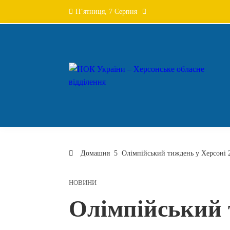
Перейти
П’ятниця, 7 Серпня
до
вмісту
Домашня
Олімпійський тиждень у Херсоні 2
НОВИНИ
Олімпійський 