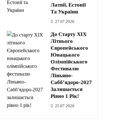
Латвії, Естонії
Та України
27.07.2026
До Старту XIX
Літнього
Європейського
Юнацького
Олімпійського
Фестивалю
Ліньяно-
Сабб’ядоро-2027
Залишається
Рівно 1 Рік!
25.07.2026