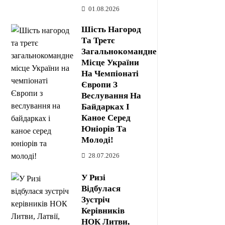
01.08.2026
Шість Нагород
Та Третє
Загальнокомандне
Місце України
На Чемпіонаті
Європи З
Веслування На
Байдарках І
Каное Серед
Юніорів Та
Молоді!
28.07.2026
У Ризі
Відбулася
Зустріч
Керівників
НОК Литви,