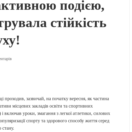
активною подією,
трувала стійкість
уху!
ентарів
і проходив, зазвичай, на початку вересня, як частина
іативи місцевих закладів освіти та спортивних
) і включав уроки, змагання з легкої атлетики, силових
популяризації спорту та здорового способу життя серед
 стану.