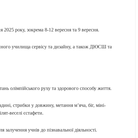
 2025 року, зокрема 8-12 вересня та 9 вересня.
йного училища сервісу та дизайну, а також ДЮСШ та
тань олімпійського руху та здорового способу життя.
ині, стрибки у довжину, метання м’яча, біг, міні-
ілят-веселі єстафети.
я залучення учнів до пізнавальної діяльності.