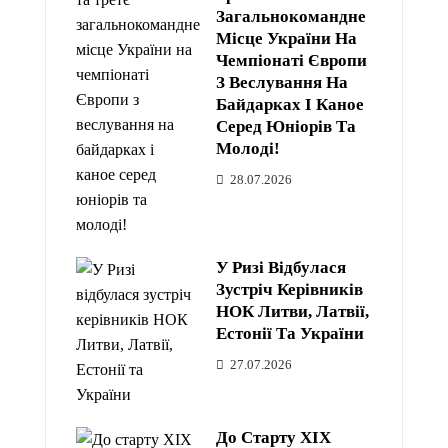
Загальнокомандне
Місце України На
Чемпіонаті Європи
З Веслування На
Байдарках І Каное
Серед Юніорів Та
Молоді!
28.07.2026
У Ризі Відбулася
Зустріч Керівників
НОК Литви, Латвії,
Естонії Та України
27.07.2026
До Старту XIX