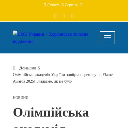
Перейти
Субота, 8 Серпня
до
вмісту
Домашня
Олімпійська академія України здобула перемогу на Flame
Awards 2025! Згадаємо, як це було
НОВИНИ
Олімпійська