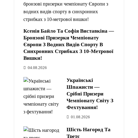
Ксенія Байло Та Софія Виставкіна —
Бронзові Призерки Чемпіонату
Європи З Водних Видів Спорту В
Синхронних Стрибках З 10-Метрової
Вишки!
04.08.2026
Українські
Шпажисти —
Срібні Призери
Чемпіонату Світу З
Фехтування!
01.08.2026
Шість Нагород Та
Третє