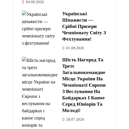
04.08.2026
Українські
Шпажисти —
Срібні Призери
Чемпіонату Світу З
Фехтування!
01.08.2026
Шість Нагород Та
Третє
Загальнокомандне
Місце України На
Чемпіонаті Європи
З Веслування На
Байдарках І Каное
Серед Юніорів Та
Молоді!
28.07.2026