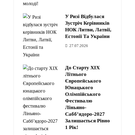
У Ризі Відбулася
Зустріч Керівників
НОК Литви, Латвії,
Естонії Та України
27.07.2026
До Старту XIX
Літнього
Європейського
Юнацького
Олімпійського
Фестивалю
Ліньяно-
Сабб’ядоро-2027
Залишається Рівно
1 Рік!