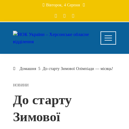
Перейти
Вівторок, 4 Серпня
до
вмісту
Домашня
До старту Зимової Олімпіади — місяць!
НОВИНИ
До старту
Зимової