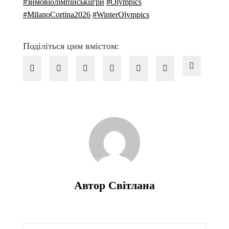
#зимовіолімпійськіігри
#Olympics
#MilanoCortina2026
#WinterOlympics
Поділіться цим вмістом:
Автор Світлана