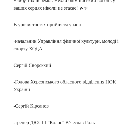
майбутніх перемог. Нехай олімпійський вогонь у
ваших серцях ніколи не згасає! 🔥✨
В урочистостях прийнялм участь
-начальник Управління фізичної культури, молоді і
спорту ХОДА
Сергій Яворський
-Голова Херсонського обласного відділення НОК
України
-Сергій Кірсанов
-тренер ДЮСШ “Колос” В’чеслав Роль