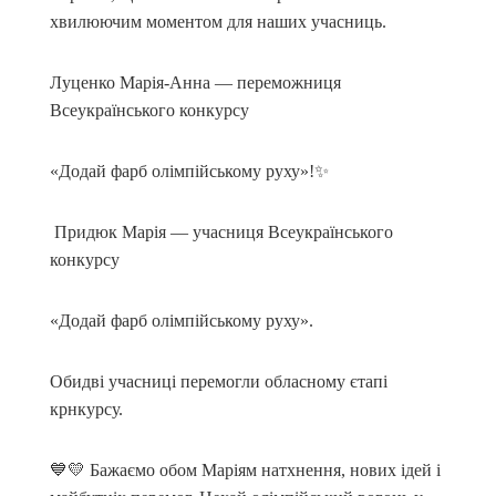
хвилюючим моментом для наших учасниць.
Луценко Марія-Анна — переможниця
Всеукраїнського конкурсу
«Додай фарб олімпійському руху»!✨
Придюк Марія — учасниця Всеукраїнського
конкурсу
«Додай фарб олімпійському руху».
Обидві учасниці перемогли обласному єтапі
крнкурсу.
💙💛 Бажаємо обом Маріям натхнення, нових ідей і