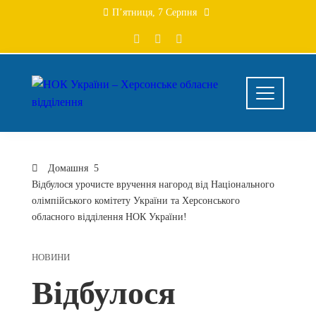
Перейти
П’ятниця, 7 Серпня
до
вмісту
Домашня
Відбулося урочисте вручення нагород від Національного
олімпійського комітету України та Херсонського
обласного відділення НОК України!
НОВИНИ
Відбулося