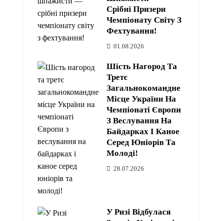
Срібні Призери
Чемпіонату Світу З
Фехтування!
01.08.2026
Шість Нагород Та
Третє
Загальнокомандне
Місце України На
Чемпіонаті Європи
З Веслування На
Байдарках І Каное
Серед Юніорів Та
Молоді!
28.07.2026
У Ризі Відбулася