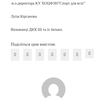
-в.о.директора КУ ХОЦФЗН”Спорт для всіх”
Луіза Кірсанова
Вихованці ДЮСШ та їх батьки.
Поділіться цим вмістом: