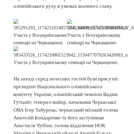
олімпійського руху в умовах воєнного стану.
На заході серед почесних гостей були присутні:
президент Національного олімпійського
комітету України, олімпійський чемпіон Вадим
Гутцайт; генерал-майор, начальник Черкаської
ОВА Ігор Табурець; черкаський міський голова
Анатолій Бондаренко та його заступниця
Анастасія Чубіна; голова відділення НОК
України у Черкаській області Андрій Більда;