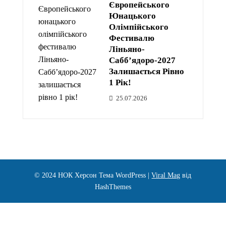
Європейського
Юнацького
Олімпійського
Фестивалю
Ліньяно-
Сабб’ядоро-2027
Залишається Рівно
1 Рік!
25.07.2026
© 2024 НОК Херсон
Тема WordPress
|
Viral Mag
від
HashThemes