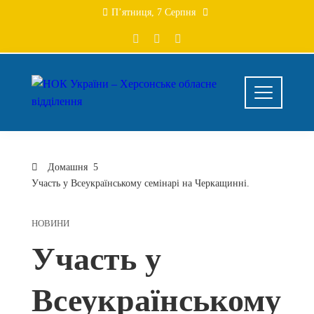
Перейти
П’ятниця, 7 Серпня
до
вмісту
Домашня
Участь у Всеукраїнському семінарі на Черкащинні.
НОВИНИ
Участь у
Всеукраїнському