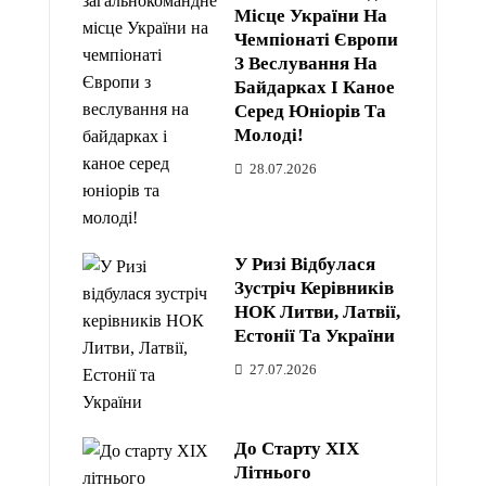
Місце України На
Чемпіонаті Європи
З Веслування На
Байдарках І Каное
Серед Юніорів Та
Молоді!
28.07.2026
У Ризі Відбулася
Зустріч Керівників
НОК Литви, Латвії,
Естонії Та України
27.07.2026
До Старту XIX
Літнього