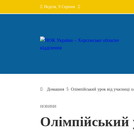
Перейти
Неділя, 9 Серпня
до
вмісту
Домашня
Олімпійський урок від учасниці о
НОВИНИ
Олімпійський 