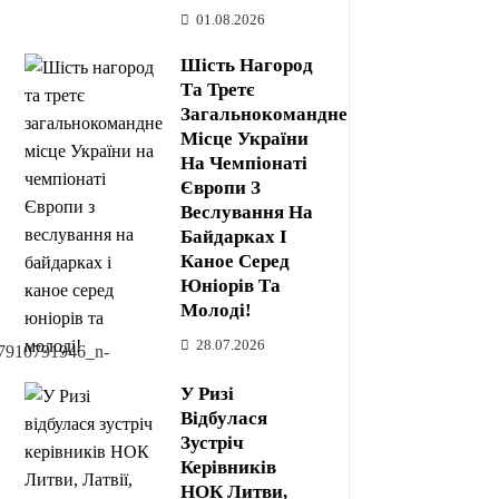
01.08.2026
Шість Нагород
Та Третє
Загальнокомандне
Місце України
На Чемпіонаті
Європи З
Веслування На
Байдарках І
Каное Серед
Юніорів Та
Молоді!
28.07.2026
У Ризі
Відбулася
Зустріч
Керівників
НОК Литви,