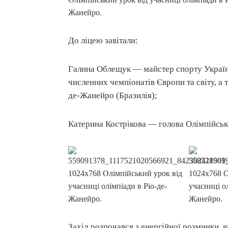
До ліцею завітали:
Галина Облещук — майстер спорту України
численних чемпіонатів Європи та світу, а 
де-Жанейро (Бразилія);
Катерина Кострікова — голова Олімпійсько
Захід розпочався з енергійної розминки, 