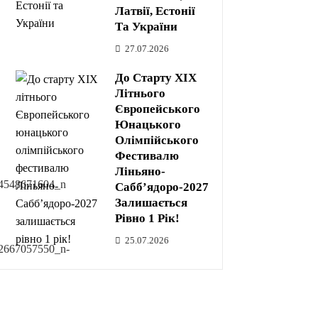
Латвії, Естонії
Та України
27.07.2026
До Старту XIX
Літнього
Європейського
Юнацького
Олімпійського
Фестивалю
Ліньяно-
Сабб’ядоро-2027
Залишається
Рівно 1 Рік!
25.07.2026