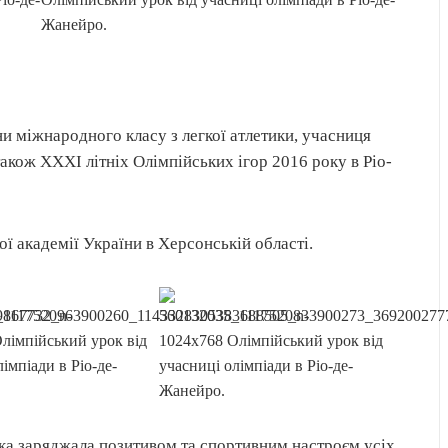
 міжнародного класу з легкої атлетики, учасниця
також ХХХІ літніх Олімпійських ігор 2016 року в Ріо-
ї академії України в Херсонській області.
яка заряджала позитивом та спортивним настроєм усіх