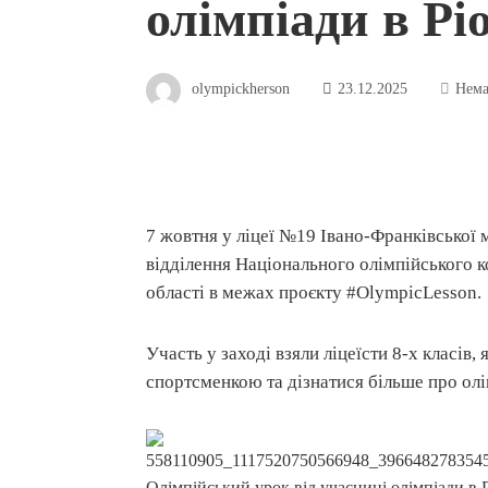
олімпіади в Рі
olympickherson
23.12.2025
Нема
7 жовтня у ліцеї №19 Івано-Франківської м
відділення Національного олімпійського к
області в межах проєкту #OlympicLesson.
Участь у заході взяли ліцеїсти 8-х класів
спортсменкою та дізнатися більше про олі