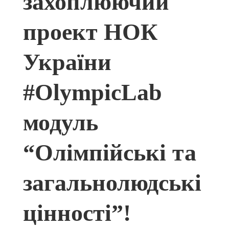
захоплюючий
проект НОК
України
#OlympicLab
модуль
“Олімпійські та
загальнолюдські
цінності”!