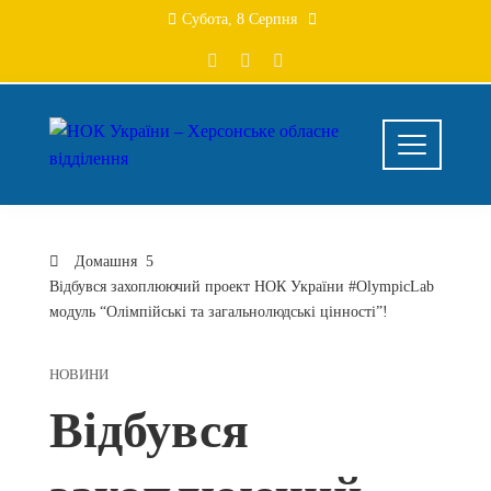
Перейти
Субота, 8 Серпня
до
вмісту
Домашня
Відбувся захоплюючий проект НОК України #OlympicLab
модуль “Олімпійські та загальнолюдські цінності”!
НОВИНИ
Відбувся