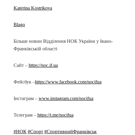
Katerina Kostrikova
Blago
Більше новин Відділення НОК України у Івано-
Франківській області
Сайт –
https://noc.if.ua
Фейсбук –
https://www.facebook.com/nocifua
Інстаграм –
www.instagram.com/nocifua
Телеграм –
https://t.me/nocifua
#НОК
#Спорт
#СпортивнийФранківськ