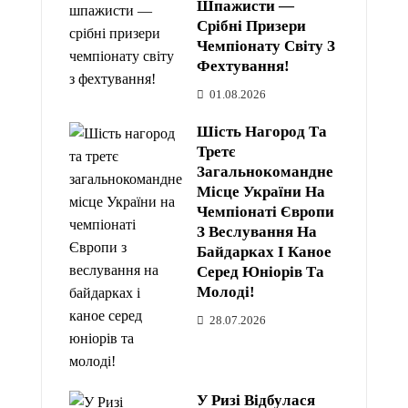
Шпажисти —
Срібні Призери
Чемпіонату Світу З
Фехтування!
01.08.2026
Шість Нагород Та
Третє
Загальнокомандне
Місце України На
Чемпіонаті Європи
З Веслування На
Байдарках І Каное
Серед Юніорів Та
Молоді!
28.07.2026
У Ризі Відбулася