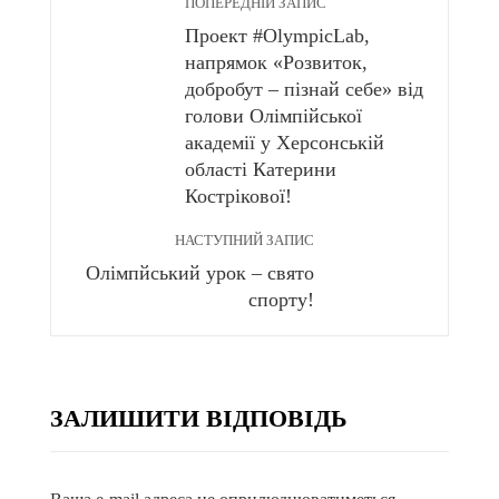
ПОПЕРЕДНІЙ ЗАПИС
Проект #OlympicLab,
напрямок «Розвиток,
добробут – пізнай себе» від
голови Олімпійської
академії у Херсонській
області Катерини
Кострікової!
НАСТУПНИЙ ЗАПИС
Олімпйський урок – свято
спорту!
ЗАЛИШИТИ ВІДПОВІДЬ