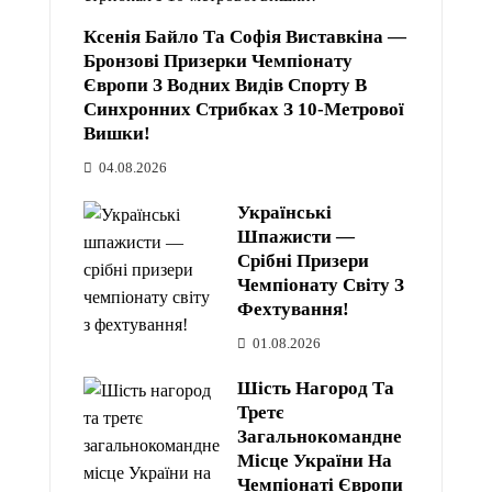
Ксенія Байло Та Софія Виставкіна —
Бронзові Призерки Чемпіонату
Європи З Водних Видів Спорту В
Синхронних Стрибках З 10-Метрової
Вишки!
04.08.2026
Українські
Шпажисти —
Срібні Призери
Чемпіонату Світу З
Фехтування!
01.08.2026
Шість Нагород Та
Третє
Загальнокомандне
Місце України На
Чемпіонаті Європи