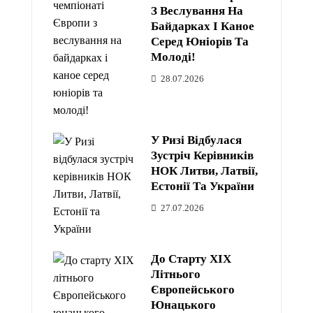
З Веслування На
Байдарках І Каное
Серед Юніорів Та
Молоді!
28.07.2026
У Ризі Відбулася
Зустріч Керівників
НОК Литви, Латвії,
Естонії Та України
27.07.2026
До Старту XIX
Літнього
Європейського
Юнацького