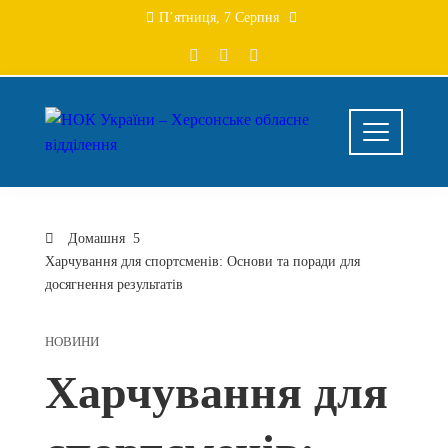
Перейти
П’ятниця, 7 Серпня
до
вмісту
Домашня
Харчування для спортсменів: Основи та поради для
досягнення результатів
НОВИНИ
Харчування для