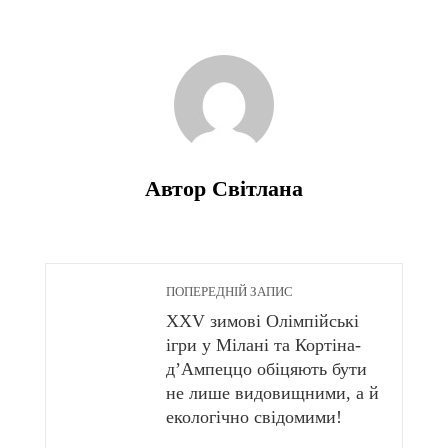
Автор Світлана
ПОПЕРЕДНІЙ ЗАПИС
XXV зимові Олімпійські
ігри у Мілані та Кортіна-
д’Ампеццо обіцяють бути
не лише видовищними, а й
екологічно свідомими!