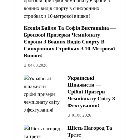
Ксенія Байло Та Софія Виставкіна —
Бронзові Призерки Чемпіонату
Європи З Водних Видів Спорту В
Синхронних Стрибках З 10-Метрової
Вишки!
04.08.2026
Українські
Шпажисти —
Срібні Призери
Чемпіонату Світу З
Фехтування!
01.08.2026
Шість Нагород Та
Третє