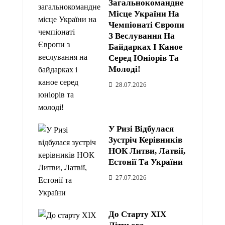
Загальнокомандне
Місце України На
Чемпіонаті Європи
З Веслування На
Байдарках І Каное
Серед Юніорів Та
Молоді!
28.07.2026
У Ризі Відбулася
Зустріч Керівників
НОК Литви, Латвії,
Естонії Та України
27.07.2026
До Старту XIX