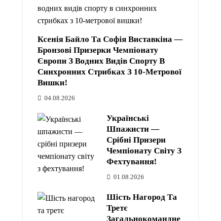
Ксенія Байло Та Софія Виставкіна —
Бронзові Призерки Чемпіонату
Європи З Водних Видів Спорту В
Синхронних Стрибках З 10-Метрової
Вишки!
04.08.2026
Українські
Шпажисти —
Срібні Призери
Чемпіонату Світу З
Фехтування!
01.08.2026
Шість Нагород Та
Третє
Загальнокомандне