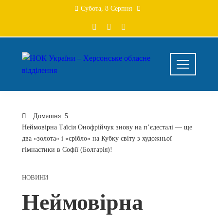
Перейти
Субота, 8 Серпня
до
вмісту
Домашня
Неймовірна Таїсія Онофрійчук знову на п’єдесталі — ще
два «золота» і «срібло» на Кубку світу з художньої
гімнастики в Софії (Болгарія)!
НОВИНИ
Неймовірна