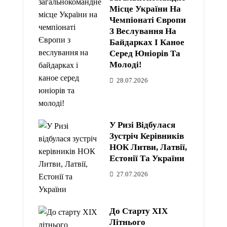
Місце України На
Чемпіонаті Європи
З Веслування На
Байдарках І Каное
Серед Юніорів Та
Молоді!
28.07.2026
У Ризі Відбулася
Зустріч Керівників
НОК Литви, Латвії,
Естонії Та України
27.07.2026
До Старту XIX
Літнього