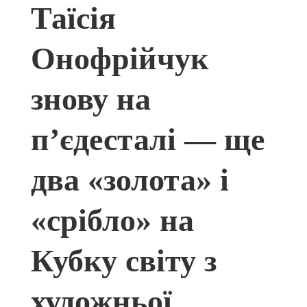
Таїсія
Онофрійчук
знову на
п’єдесталі — ще
два «золота» і
«срібло» на
Кубку світу з
художньої