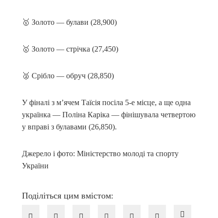
🥇 Золото — булави (28,900)
🥇 Золото — стрічка (27,450)
🥈 Срібло — обруч (28,850)
У фіналі з м’ячем Таїсія посіла 5-е місце, а ще одна
українка — Поліна Каріка — фінішувала четвертою
у вправі з булавами (26,850).
Джерело і фото: Міністерство молоді та спорту
України
Поділіться цим вмістом: