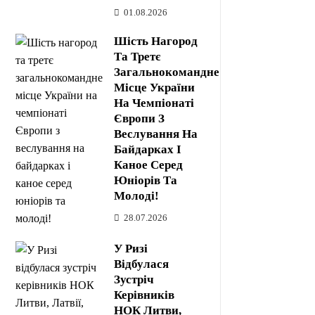
01.08.2026
Шість Нагород
Та Третє
Загальнокомандне
Місце України
На Чемпіонаті
Європи З
Веслування На
Байдарках І
Каное Серед
Юніорів Та
Молоді!
28.07.2026
У Ризі
Відбулася
Зустріч
Керівників
НОК Литви,