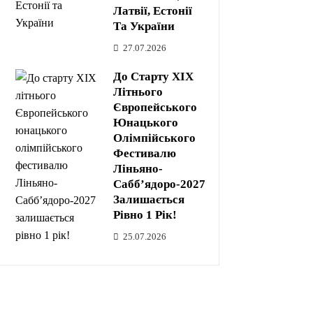
Латвії, Естонії
Та України
27.07.2026
До Старту XIX
Літнього
Європейського
Юнацького
Олімпійського
Фестивалю
Ліньяно-
Сабб’ядоро-2027
Залишається
Рівно 1 Рік!
25.07.2026