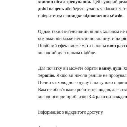
хвилин після тренування.
Цей суворий режи
двічі на день
або беруть участь у кількох ма
пріоритетом є
швидке відновлення м’язів.
Однак такий інтенсивний вплив холодом не є
оскільки він може негативно вплинути на
рі
Подібний ефект може мати і повна
контрастн
холодний душ цілком підійде.
Для початку ви можете обрати
ванну, душ, х
терапію.
Якщо ви ніколи раніше не пробували
Почніть з холодного душу і поступово підвищ
Вам не обов’язково робити це щодня, але ств
холодної води приблизно
3-4 рази на тижден
Інформація: з відкритого доступу.