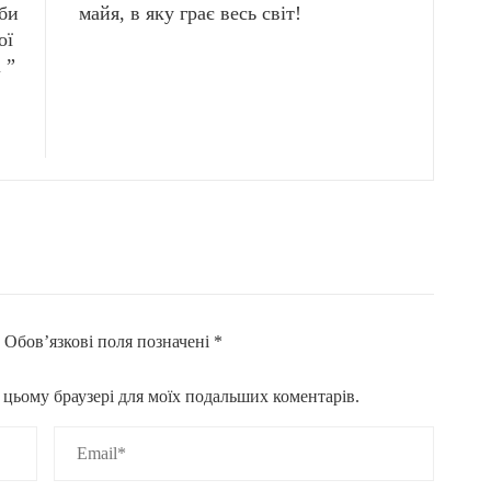
ьби
майя, в яку грає весь світ!
ої
 ”
.
Обов’язкові поля позначені
*
 в цьому браузері для моїх подальших коментарів.