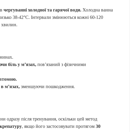
 в
чергуванні холодної та гарячої води.
Холодна ванна
близько 38-42°C. Інтервали змінюються кожні 60-120
0 хвилин.
анинах.
чи біль у м’язах,
пов’язаний з фізичними
втомою.
 в м’язах,
зменшуючи пошкодження.
и одразу після тренування, оскільки цей метод
 крепатуру
, якщо його застосовувати протягом
30