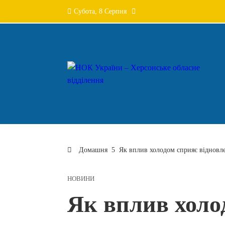
Перейти
Субота, 8 Серпня
до
вмісту
Домашня
Як вплив холодом сприяє віднов
НОВИНИ
Як вплив холо