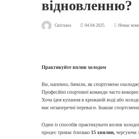
відновленню?
Світлана
04.04.2025
Немає ком
Практикуйте вплив холодом
Ви, напевно, бачили, як спортсмени охолод
Професійні спортивні команди часто викори
Хоча ідея купання в крижаній воді або холод
має незаперечні переваги. Інакше спортсмени
Один із способів практикувати вплив холод
процес триває близько
15 хвилин,
чергуючи з