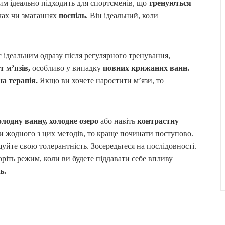
м ідеально підходить для спортсменів, що
тренуються
тчах чи змаганнях
поспіль
. Він ідеальний, коли
 ідеальним одразу після регулярного тренування,
ст м’язів,
особливо у випадку
повних крижаних ванн.
а терапія.
Якщо ви хочете наростити м’язи, то
олодну ванну, холодне озеро
або навіть
контрастну
 жодного з цих методів, то краще починати поступово.
уйте свою толерантність. Зосередьтеся на послідовності.
оріть режим, коли ви будете піддавати себе впливу
ь.