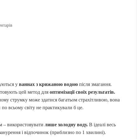
ентарів
жуються у
ваннах з крижаною водою
після змагання.
стовують цей метод для
оптимізації своїх результатів.
ному струмку може здатися багатьом страхітливою, вона
 по всьому світу не практикували б це.
ом – використовувати
лише холодну воду.
В ідеалі весь
анурення і відпочинок (приблизно по 1 хвилині).