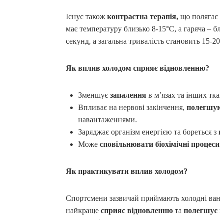
Існує також
контрастна терапія,
що полягає
має температуру близько 8-15°C, а гаряча – 
секунд, а загальна тривалість становить 15-2
Як вплив холодом сприяє відновленню?
Зменшує
запалення
в м’язах та інших тк
Впливає на нервові закінчення,
полегшую
навантаженнями.
Заряджає організм енергією та бореться з
Може
сповільнювати біохімічні процеси
Як практикувати вплив холодом?
Спортсмени зазвичай приймають холодні ванн
найкраще
сприяє відновленню
та
полегшує