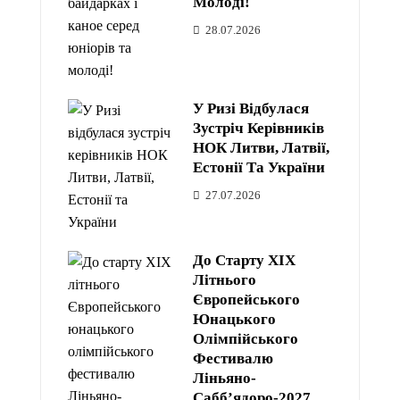
Молоді!
28.07.2026
У Ризі Відбулася
Зустріч Керівників
НОК Литви, Латвії,
Естонії Та України
27.07.2026
До Старту XIX
Літнього
Європейського
Юнацького
Олімпійського
Фестивалю
Ліньяно-
Сабб’ядоро-2027