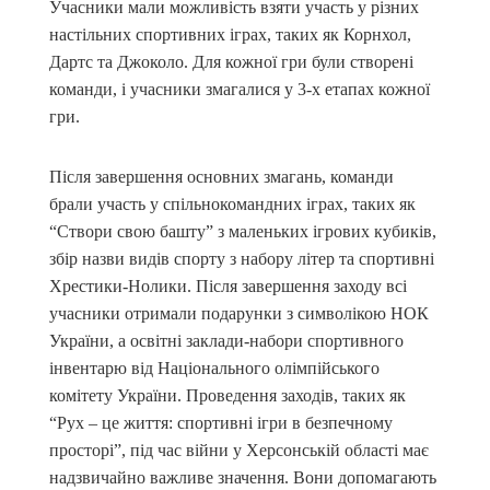
Учасники мали можливість взяти участь у різних
настільних спортивних іграх, таких як Корнхол,
Дартс та Джоколо. Для кожної гри були створені
команди, і учасники змагалися у 3-х етапах кожної
гри.
Після завершення основних змагань, команди
брали участь у спільнокомандних іграх, таких як
“Створи свою башту” з маленьких ігрових кубиків,
збір назви видів спорту з набору літер та спортивні
Хрестики-Нолики. Після завершення заходу всі
учасники отримали подарунки з символікою НОК
України, а освітні заклади-набори спортивного
інвентарю від Національного олімпійського
комітету України. Проведення заходів, таких як
“Рух – це життя: спортивні ігри в безпечному
просторі”, під час війни у Херсонській області має
надзвичайно важливе значення. Вони допомагають