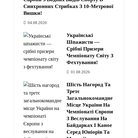
Синхронних Стрибках З 10-Метрової
Вишки!
04.08.2026
Українські
Шпажисти —
Срібні Призери
Чемпіонату Світу З
Фехтування!
01.08.2026
Шість Нагород Та
Третє
Загальнокомандне
Місце України На
Чемпіонаті Європи
З Веслування На
Байдарках І Каное
Серед Юніорів Та