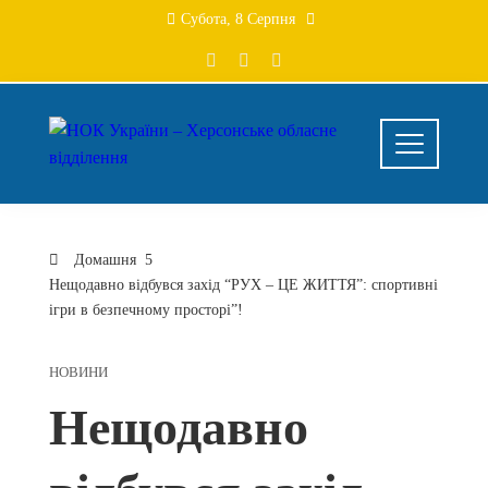
Перейти
Субота, 8 Серпня
до
вмісту
Домашня
Нещодавно відбувся захід “РУХ – ЦЕ ЖИТТЯ”: спортивні
ігри в безпечному просторі”!
НОВИНИ
Нещодавно