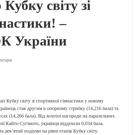
 Кубку світу зі
настики! –
ОК України
ентарів
ап Кубку світу зі спортивної гімнастики у новому
країнець став другим в опорному стрибку (14,216 бала) та
сах (14,266 бала). Від золотої нагороди на паралельних
ії Кайто Сугімото, українця відділили 0,034 бала.
а дев’ятий подіуми на рівні етапів Кубку світу.