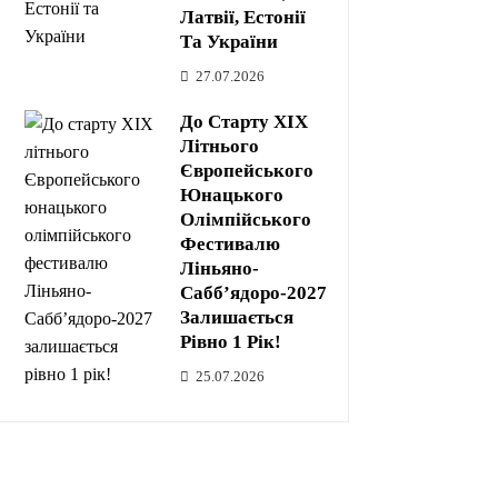
Латвії, Естонії
Та України
27.07.2026
До Старту XIX
Літнього
Європейського
Юнацького
Олімпійського
Фестивалю
Ліньяно-
Сабб’ядоро-2027
Залишається
Рівно 1 Рік!
25.07.2026