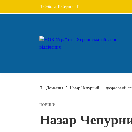
Перейти
Субота, 8 Серпня
до
вмісту
Домашня
Назар Чепурний — дворазовий срі
НОВИНИ
Назар Чепурн