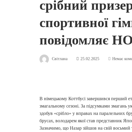
срібний призер
спортивної гім
повідомляє Н
Світлана
25.02.2025
Немає ком
В німецькому Коттбусі завершився перший ет
змагальному сезоні. За підсумками змагань у
здобув «срібло» у вправах на паралельних бру
брусах, володарем якої став представник Япон
Зазначимо, що Назар зійшов на свій восьмий т