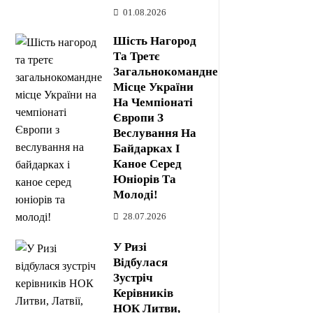
01.08.2026
Шість Нагород
Та Третє
Загальнокомандне
Місце України
На Чемпіонаті
Європи З
Веслування На
Байдарках І
Каное Серед
Юніорів Та
Молоді!
28.07.2026
У Ризі
Відбулася
Зустріч
Керівників
НОК Литви,