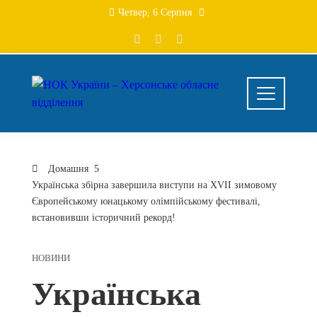
Перейти
Четвер, 6 Серпня
до
вмісту
Домашня
Українська збірна завершила виступи на XVII зимовому
Європейському юнацькому олімпійському фестивалі,
встановивши історичний рекорд!
НОВИНИ
Українська