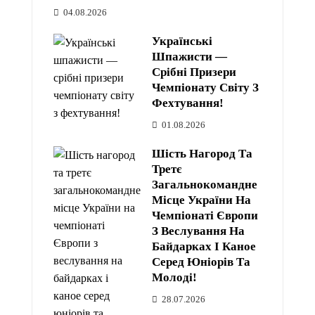
04.08.2026
Українські
Шпажисти —
Срібні Призери
Чемпіонату Світу З
Фехтування!
01.08.2026
Шість Нагород Та
Третє
Загальнокомандне
Місце України На
Чемпіонаті Європи
З Веслування На
Байдарках І Каное
Серед Юніорів Та
Молоді!
28.07.2026