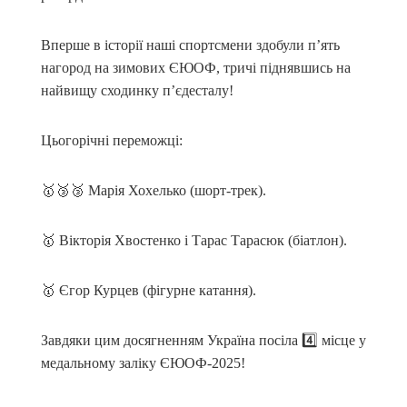
Вперше в історії наші спортсмени здобули п’ять
нагород на зимових ЄЮОФ, тричі піднявшись на
найвищу сходинку п’єдесталу!
Цьогорічні переможці:
🥇🥉🥉 Марія Хохелько (шорт-трек).
🥇 Вікторія Хвостенко і Тарас Тарасюк (біатлон).
🥇 Єгор Курцев (фігурне катання).
Завдяки цим досягненням Україна посіла 4️⃣ місце у
медальному заліку ЄЮОФ-2025!