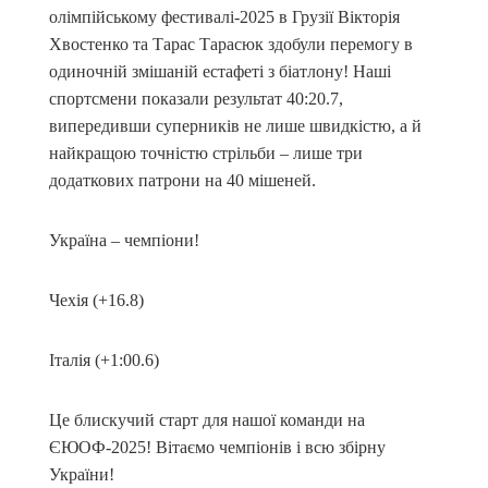
олімпійському фестивалі-2025 в Грузії Вікторія
Хвостенко та Тарас Тарасюк здобули перемогу в
одиночній змішаній естафеті з біатлону! Наші
спортсмени показали результат 40:20.7,
випередивши суперників не лише швидкістю, а й
найкращою точністю стрільби – лише три
додаткових патрони на 40 мішеней.
Україна – чемпіони!
Чехія (+16.8)
Італія (+1:00.6)
Це блискучий старт для нашої команди на
ЄЮОФ-2025! Вітаємо чемпіонів і всю збірну
України!