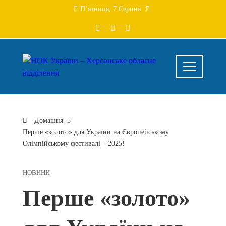
Перейти
П’ятниця, 7 Серпня
до
вмісту
Домашня
Перше «золото» для України на Європейському
Олімпійському фестивалі – 2025!
НОВИНИ
Перше «золото»