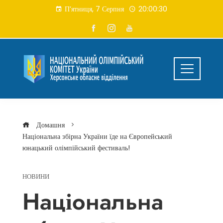
Перейти
П’ятниця, 7 Серпня
20:00:31
до
вмісту
Домашня
Національна збірна України їде на Європейський
юнацький олімпійський фестиваль!
НОВИНИ
Національна