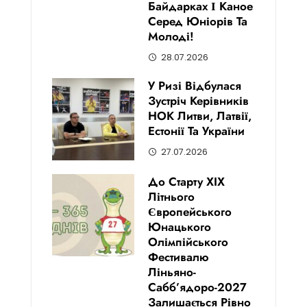
Байдарках І Каное
Серед Юніорів Та
Молоді!
28.07.2026
У Ризі Відбулася
Зустріч Керівників
НОК Литви, Латвії,
Естонії Та України
27.07.2026
До Старту XIX
Літнього
Європейського
Юнацького
Олімпійського
Фестивалю
Ліньяно-
Сабб’ядоро-2027
Залишається Рівно