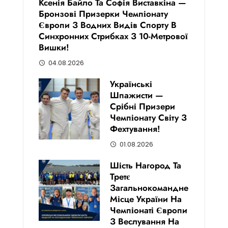
Ксенія Байло Та Софія Виставкіна —
Бронзові Призерки Чемпіонату
Європи З Водних Видів Спорту В
Синхронних Стрибках З 10-Метрової
Вишки!
04.08.2026
Українські
Шпажисти —
Срібні Призери
Чемпіонату Світу З
Фехтування!
01.08.2026
Шість Нагород Та
Третє
Загальнокомандне
Місце України На
Чемпіонаті Європи
З Веслування На