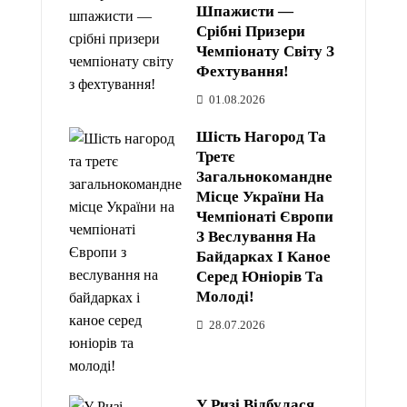
Шпажисти —
Срібні Призери
Чемпіонату Світу З
Фехтування!
01.08.2026
Шість Нагород Та
Третє
Загальнокомандне
Місце України На
Чемпіонаті Європи
З Веслування На
Байдарках І Каное
Серед Юніорів Та
Молоді!
28.07.2026
У Ризі Відбулася