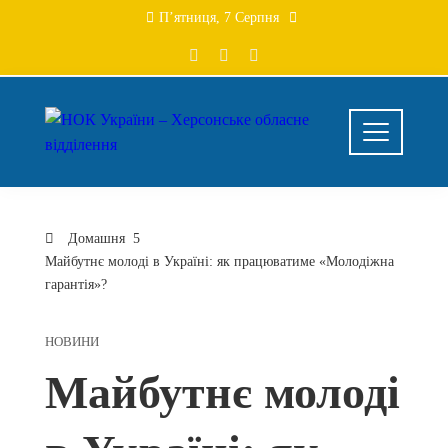
Перейти
П’ятниця, 7 Серпня
до
вмісту
Домашня
Майбутнє молоді в Україні: як працюватиме «Молодіжна
гарантія»?
НОВИНИ
Майбутнє молоді