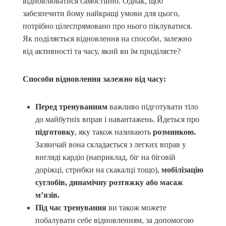
відновлюватися самостійно. Однак, щоб
забезпечити йому найкращі умови для цього,
потрібно цілеспрямовано про нього піклуватися.
Як поділяється відновлення на способи, залежно
від активності та часу, який ви їм приділяєте?
Способи відновлення залежно від часу:
Перед тренуванням
важливо підготувати тіло
до майбутніх вправ і навантажень. Йдеться про
підготовку
, яку також називають
розминкою.
Зазвичай вона складається з легких вправ у
вигляді кардіо (наприклад, біг на біговій
доріжці, стрибки на скакалці тощо),
мобілізацію
суглобів, динамічну розтяжку або масаж
м’язів.
Під час тренування
ви також можете
побалувати себе відновленням, за допомогою