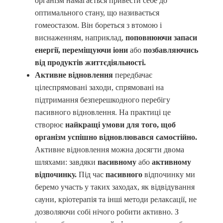
організм намагається привести себе до
оптимального стану, що називається
гомеостазом. Він бореться з втомою і
виснаженням, наприклад,
поповнюючи запаси
енергії, переміщуючи іони
або
позбавляючись
від продуктів життєдіяльності.
Активне відновлення
передбачає
цілеспрямовані заходи, спрямовані на
підтримання безперешкодного перебігу
пасивного відновлення. На практиці це
створює
найкращі умови для того, щоб
організм успішно відновлювався самостійно.
Активне відновлення можна досягти двома
шляхами: завдяки
пасивному
або
активному
відпочинку.
Під час
пасивного
відпочинку ми
беремо участь у таких заходах, як відвідування
сауни, кріотерапія та інші методи релаксації, не
дозволяючи собі нічого робити активно. З