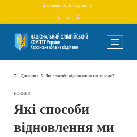
Перейти
Понеділок, 10 Серпня
до
вмісту
Домашня
Які способи відновлення ми знаємо?
НОВИНИ
Які способи
відновлення ми