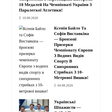
18 Медалей На Чемпіонаті України З
Паралегкої Атлетики!
10.08.2026
Ксенія Байло Та
Софія Виставкіна
— Бронзові
Призерки
Чемпіонату Європи
З Водних Видів
Спорту В
Синхронних
Стрибках З 10-
Метрової Вишки!
04.08.2026
Українські
Шпажисти —