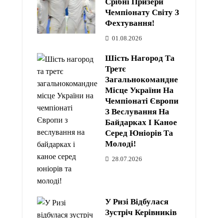
Срібні Призери
Чемпіонату Світу З
Фехтування!
01.08.2026
Шість Нагород Та
Третє
Загальнокомандне
Місце України На
Чемпіонаті Європи
З Веслування На
Байдарках І Каное
Серед Юніорів Та
Молоді!
28.07.2026
У Ризі Відбулася
Зустріч Керівників