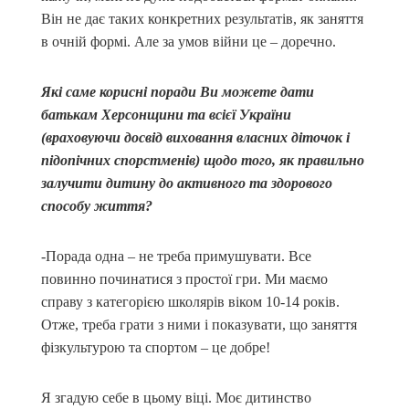
Він не дає таких конкретних результатів, як заняття
в очній формі. Але за умов війни це – доречно.
Які саме корисні поради Ви можете дати
батькам Херсонщини та всієї України
(враховуючи досвід виховання власних діточок і
підопічних спорстменів) щодо того, як правильно
залучити дитину до активного та здорового
способу життя?
-Порада одна – не треба примушувати. Все
повинно починатися з простої гри. Ми маємо
справу з категорією школярів віком 10-14 років.
Отже, треба грати з ними і показувати, що заняття
фізкультурою та спортом – це добре!
Я згадую себе в цьому віці. Моє дитинство