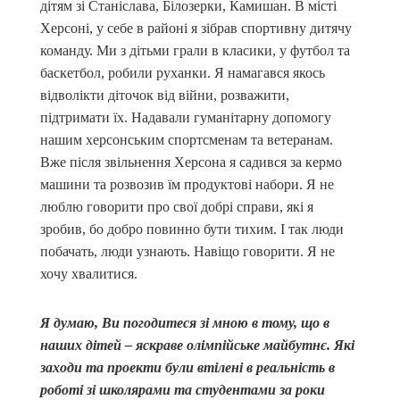
дітям зі Станіслава, Білозерки, Камишан. В місті
Херсоні, у себе в районі я зібрав спортивну дитячу
команду. Ми з дітьми грали в класики, у футбол та
баскетбол, робили руханки. Я намагався якось
відволікти діточок від війни, розважити,
підтримати їх. Надавали гуманітарну допомогу
нашим херсонським спортсменам та ветеранам.
Вже після звільнення Херсона я садився за кермо
машини та розвозив їм продуктові набори. Я не
люблю говорити про свої добрі справи, які я
зробив, бо добро повинно бути тихим. І так люди
побачать, люди узнають. Навіщо говорити. Я не
хочу хвалитися.
Я думаю, Ви погодитеся зі мною в тому, що в
наших дітей – яскраве олімпійське майбутнє. Які
заходи та проекти були втілені в реальність в
роботі зі школярами та студентами за роки