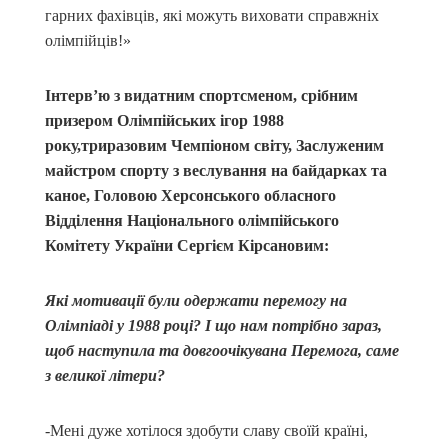
гарних фахівців, які можуть виховати справжніх
олімпійців!»
Інтерв
’
ю з видатним спортсменом, срібним
призером Олімпійських ігор 1988
року,триразовим Чемпіоном світу, Заслуженим
майстром спорту з веслування на байдарках та
каное, Головою Херсонського обласного
Відділення Національного олімпійського
Комітету України Сергієм Кірсановим:
Які мотивації були одержати перемогу на
Олімпіаді у 1988 році? І що нам потрібно зараз,
щоб наступила та довгоочікувана Перемога, саме
з великої літери?
-Мені дуже хотілося здобути славу своїй країні,