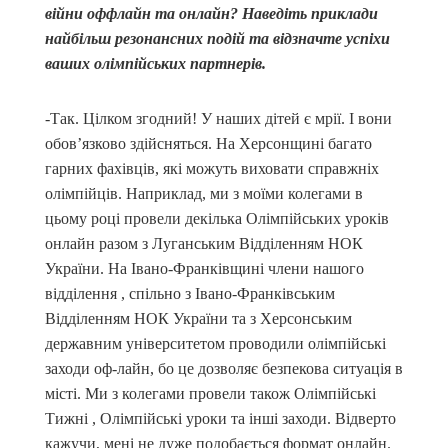
війни оффлайн та онлайн? Наведіть приклади
найбільш резонансних подій та відзначте успіхи
ваших олімпійських партнерів.
-Так. Цілком згодний! У наших дітей є мрії. І вони
обов’язково здійсняться. На Херсонщині багато
гарних фахівців, які можуть виховати справжніх
олімпійців. Наприклад, ми з моїми колегами в
цьому році провели декілька Олімпійських уроків
онлайн разом з Луганським Відділенням НОК
України. На Івано-Франківщині члени нашого
відділення , спільно з Івано-Франківським
Відділенням НОК України та з Херсонським
державним університетом проводили олімпійські
заходи оф-лайн, бо це дозволяє безпекова ситуація в
місті. Ми з колегами провели також Олімпійські
Тижні , Олімпійські уроки та інші заходи. Відверто
кажучи, мені не дуже подобається формат онлайн.