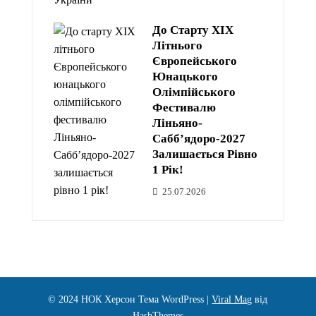
До Старту XIX
Літнього
Європейського
Юнацького
Олімпійського
Фестивалю
Ліньяно-
Сабб’ядоро-2027
Залишається Рівно
1 Рік!
25.07.2026
© 2024 НОК Херсон
Тема WordPress
|
Viral Mag
від
HashThemes