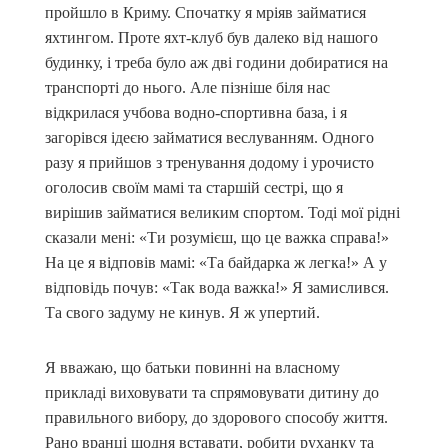
пройшло в Криму. Спочатку я мріяв займатися
яхтингом. Проте яхт-клуб був далеко від нашого
будинку, і треба було аж дві години добиратися на
транспорті до нього. Але пізніше біля нас
відкрилася учбова водно-спортивна база, і я
загорівся ідеєю займатися веслуванням. Одного
разу я прийшов з тренування додому і урочисто
оголосив своїм мамі та старшій сестрі, що я
вирішив займатися великим спортом. Тоді мої рідні
сказали мені: «Ти розумієш, що це важка справа!»
На це я відповів мамі: «Та байдарка ж легка!» А у
відповідь почув: «Так вода важка!» Я замислився.
Та свого задуму не кинув. Я ж упертий.
Я вважаю, що батьки повинні на власному
прикладі виховувати та спрямовувати дитину до
правильного вибору, до здорового способу життя.
Рано вранці щодня вставати, робити руханку та