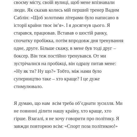
своєму місту, своїй вулиці, щоб мене впізнавали
люди. Як сказав колись мій перший тренер Вадим
Саблін: «Щоб золотими літерами було написано в
історії країни твоє ім’я». І я досягнув цього. Я
старався, працював. Вставав о шостій ранку,
спочатку пробіжка, потім впродовж дня тренування
одне, друге. Більше скажу, в мене був тоді друг –
боксер. Він теж постійно тренувався. От ми
зустрічалися на пробіжці, він одразу питав мене:
«Ну як ти? Ну що?» Тобто, між нами було
суперництво таке – хто краще? І це дуже
стимулювало.
Я думаю, що нам всім треба об’єднати зусилля. Ми
не повинні ділити нашу країну, хто краще, хто
гірше. Взагалі, я не хочу говорити про політику. Я
завжди повторюю всім: «Спорт поза політикою!»