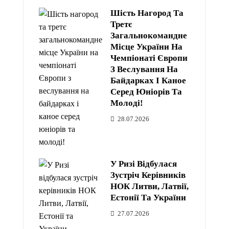
Шість Нагород Та
Третє
Загальнокомандне
Місце України На
Чемпіонаті Європи
З Веслування На
Байдарках І Каное
Серед Юніорів Та
Молоді!
28.07.2026
У Ризі Відбулася
Зустріч Керівників
НОК Литви, Латвії,
Естонії Та України
27.07.2026