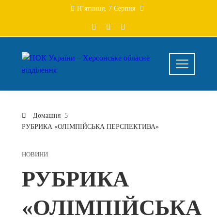
Перейти
П’ятниця, 7 Серпня
до
вмісту
Домашня
РУБРИКА «ОЛІМПІЙСЬКА ПЕРСПЕКТИВА»
НОВИНИ
РУБРИКА
«ОЛІМПІЙСЬКА