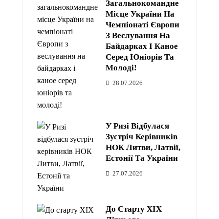
Загальнокомандне
Місце України На
Чемпіонаті Європи
З Веслування На
Байдарках І Каное
Серед Юніорів Та
Молоді!
28.07.2026
У Ризі Відбулася
Зустріч Керівників
НОК Литви, Латвії,
Естонії Та України
27.07.2026
До Старту XIX