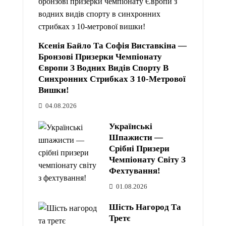
Ксенія Байло Та Софія Виставкіна —
Бронзові Призерки Чемпіонату
Європи З Водних Видів Спорту В
Синхронних Стрибках З 10-Метрової
Вишки!
04.08.2026
Українські
Шпажисти —
Срібні Призери
Чемпіонату Світу З
Фехтування!
01.08.2026
Шість Нагород Та
Третє