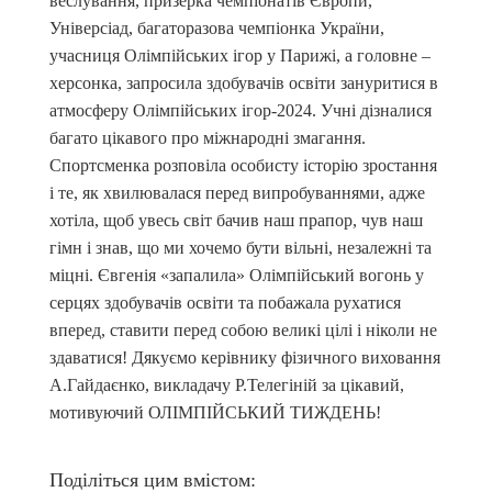
веслування, призерка чемпіонатів Європи,
Універсіад, багаторазова чемпіонка України,
учасниця Олімпійських ігор у Парижі, а головне –
херсонка, запросила здобувачів освіти зануритися в
атмосферу Олімпійських ігор-2024. Учні дізналися
багато цікавого про міжнародні змагання.
Спортсменка розповіла особисту історію зростання
і те, як хвилювалася перед випробуваннями, адже
хотіла, щоб увесь світ бачив наш прапор, чув наш
гімн і знав, що ми хочемо бути вільні, незалежні та
міцні. Євгенія «запалила» Олімпійський вогонь у
серцях здобувачів освіти та побажала рухатися
вперед, ставити перед собою великі цілі і ніколи не
здаватися! Дякуємо керівнику фізичного виховання
А.Гайдаєнко, викладачу Р.Телегіній за цікавий,
мотивуючий ОЛІМПІЙСЬКИЙ ТИЖДЕНЬ!
Поділіться цим вмістом: