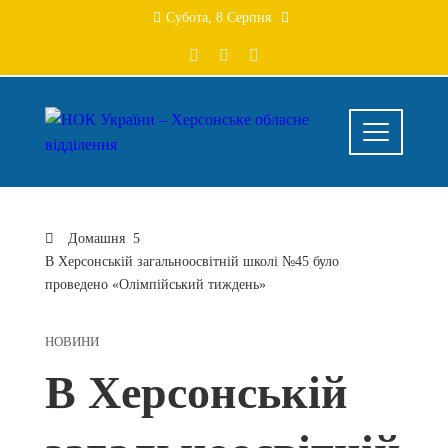
Перейти
Субота, 8 Серпня
до
вмісту
Домашня
В Херсонській загальноосвітній школі №45 було
проведено «Олімпійський тиждень»
НОВИНИ
В Херсонській