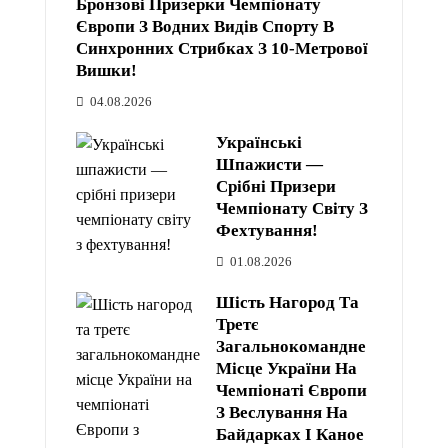
Бронзові Призерки Чемпіонату
Європи З Водних Видів Спорту В
Синхронних Стрибках З 10-Метрової
Вишки!
04.08.2026
Українські
Шпажисти —
Срібні Призери
Чемпіонату Світу З
Фехтування!
01.08.2026
Шість Нагород Та
Третє
Загальнокомандне
Місце України На
Чемпіонаті Європи
З Веслування На
Байдарках І Каное