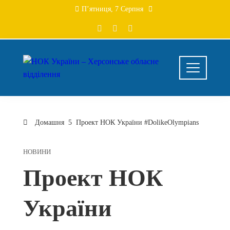
Перейти
П’ятниця, 7 Серпня
до
вмісту
Домашня
Проект НОК України #DolikeOlympians
НОВИНИ
Проект НОК
України