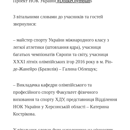
Проект НОК України
#DolikeOlympian
s
З вітальними словами до учасників та гостей
звернулися:
– майстер спорту України міжнародного класу з
легкої атлетики (штовхання ядра), учасниця
багатьох чемпіонатів Європи та світу, учасниця
ХХХІ літніх олімпійських ігор 2016 року в м. Ріо-
де-Жанейро (Бразилія) – Галина Облещук;
– Викладачка кафедри олімпійського та
професійного спорту Факультет фізичного
виховання та спорту ХДУ, представниця Відділення
НОК України у Херсонській області – Катерина
Кострікова.
У вітальних словах було наголошено на цінностях