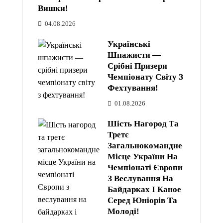
Вишки!
04.08.2026
Українські
Шпажисти —
Срібні Призери
Чемпіонату Світу З
Фехтування!
01.08.2026
Шість Нагород Та
Третє
Загальнокомандне
Місце України На
Чемпіонаті Європи
З Веслування На
Байдарках І Каное
Серед Юніорів Та
Молоді!