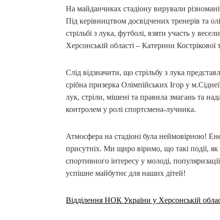
На майданчиках стадіону вирували різноманіт
Під керівництвом досвідчених тренерів та ол
стрільбі з лука, футболі, взяти участь у вес
Херсонській області – Катерини Кострікової 
Слід відзначити, що стрільбу з лука предста
срібна призерка Олімпійських Ігор у м.Сіднеї 
лук, стріли, мішені та правила змагань та на
контролем у ролі спортсмена-лучника.
Атмосфера на стадіоні була неймовірною! Ене
присутніх. Ми щиро віримо, що такі події, як
спортивного інтересу у молоді, популяризаці
успішне майбутнє для наших дітей!
Відділення НОК України у Херсонській облас