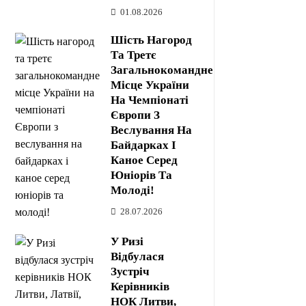
01.08.2026
Шість Нагород
Та Третє
Загальнокомандне
Місце України
На Чемпіонаті
Європи З
Веслування На
Байдарках І
Каное Серед
Юніорів Та
Молоді!
28.07.2026
У Ризі
Відбулася
Зустріч
Керівників
НОК Литви,