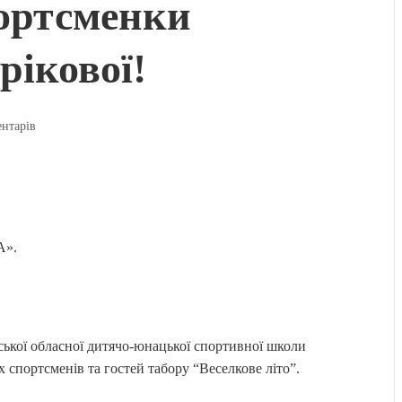
портсменки
рікової!
ентарів
».
ської обласної дитячо-юнацької спортивної школи
 спортсменів та гостей табору “Веселкове літо”.