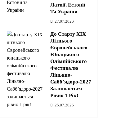
Латвії, Естонії
Та України
27.07.2026
До Старту XIX
Літнього
Європейського
Юнацького
Олімпійського
Фестивалю
Ліньяно-
Сабб’ядоро-2027
Залишається
Рівно 1 Рік!
25.07.2026