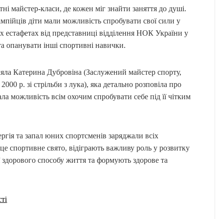
ні майстер-класи, де кожен міг знайти заняття до душі.
імпійців діти мали можливість спробувати свої сили у
елих естафетах від представниці відділення НОК України у
та опанувати інші спортивні навички.
вляла Катерина Дубровіна (Заслужений майстер спорту,
2000 р. зі стрільби з лука), яка детально розповіла про
дала можливість всім охочим спробувати себе під її чітким
ргія та запал юних спортсменів заряджали всіх
 це спортивне свято, відіграють важливу роль у розвитку
ї здорового способу життя та формують здорове та
ті