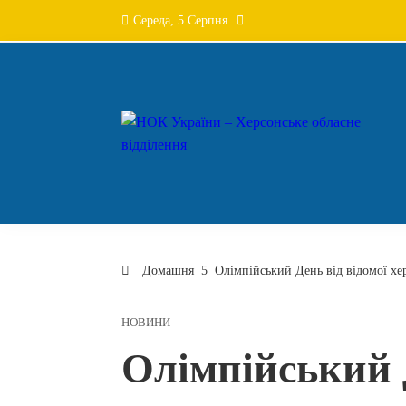
Перейти
Середа, 5 Серпня
до
вмісту
Домашня
Олімпійський День від відомої хе
НОВИНИ
Олімпійський Д