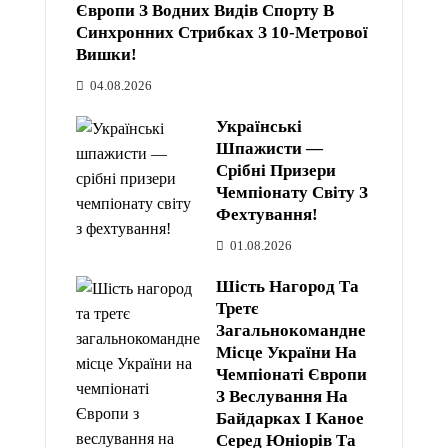
Європи З Водних Видів Спорту В
Синхронних Стрибках З 10-Метрової
Вишки!
04.08.2026
Українські
Шпажисти —
Срібні Призери
Чемпіонату Світу З
Фехтування!
01.08.2026
Шість Нагород Та
Третє
Загальнокомандне
Місце України На
Чемпіонаті Європи
З Веслування На
Байдарках І Каное
Серед Юніорів Та