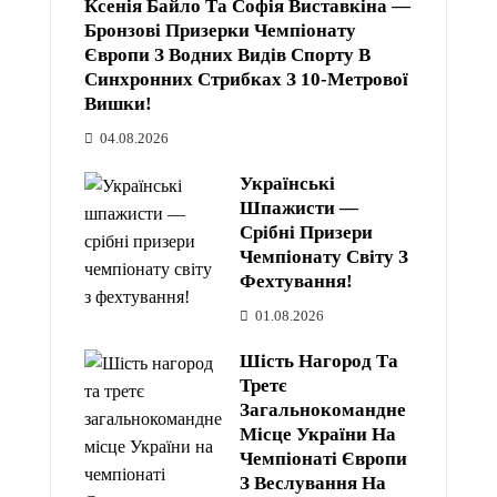
Ксенія Байло Та Софія Виставкіна —
Бронзові Призерки Чемпіонату
Європи З Водних Видів Спорту В
Синхронних Стрибках З 10-Метрової
Вишки!
04.08.2026
Українські
Шпажисти —
Срібні Призери
Чемпіонату Світу З
Фехтування!
01.08.2026
Шість Нагород Та
Третє
Загальнокомандне
Місце України На
Чемпіонаті Європи
З Веслування На