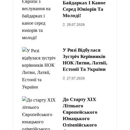
Байдарках І Каное
Серед Юніорів Та
Молоді!
28.07.2026
У Ризі Відбулася
Зустріч Керівників
НОК Литви, Латвії,
Естонії Та України
27.07.2026
До Старту XIX
Літнього
Європейського
Юнацького
Олімпійського