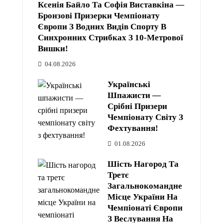
Ксенія Байло Та Софія Виставкіна —
Бронзові Призерки Чемпіонату
Європи З Водних Видів Спорту В
Синхронних Стрибках З 10-Метрової
Вишки!
04.08.2026
Українські
Шпажисти —
Срібні Призери
Чемпіонату Світу З
Фехтування!
01.08.2026
Шість Нагород Та
Третє
Загальнокомандне
Місце України На
Чемпіонаті Європи
З Веслування На