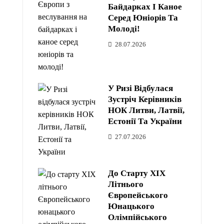
Байдарках І Каное
Серед Юніорів Та
Молоді!
28.07.2026
У Ризі Відбулася
Зустріч Керівників
НОК Литви, Латвії,
Естонії Та України
27.07.2026
До Старту XIX
Літнього
Європейського
Юнацького
Олімпійського