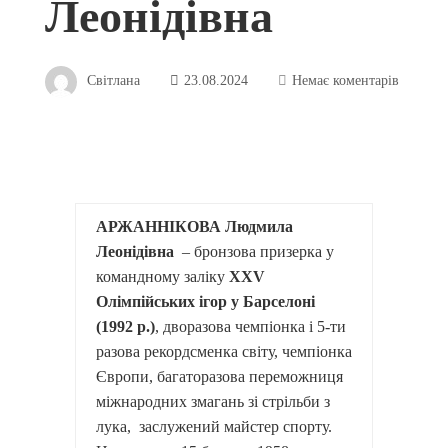
Леонідівна
Світлана
23.08.2024
Немає коментарів
АРЖАННІКОВА Людмила
Леонідівна
– бронзова призерка у
командному заліку
ХХV
Олімпійських ігор у Барселоні
(1992 р.)
, дворазова чемпіонка і 5-ти
разова рекордсменка світу, чемпіонка
Європи, багаторазова переможниця
міжнародних змагань зі стрільби з
лука, заслужений майстер спорту.