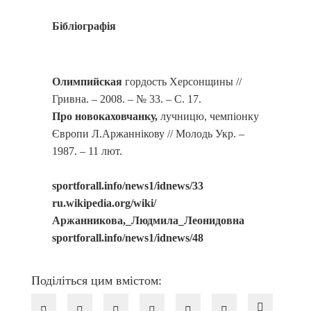
Бібліографія
Олимпийская
гордость Херсонщины //
Гривна. – 2008. – № 33. – С. 17.
Про новокаховчанку,
лучницю, чемпіонку
Європи Л.Аржаннікову // Молодь Укр. –
1987. – 11 лют.
sportforall.info/news1/idnews/33
ru.wikipedia.org/wiki/
Аржанникова,_Людмила_Леонидовна
sportforall.info/news1/idnews/48
Поділіться цим вмістом: